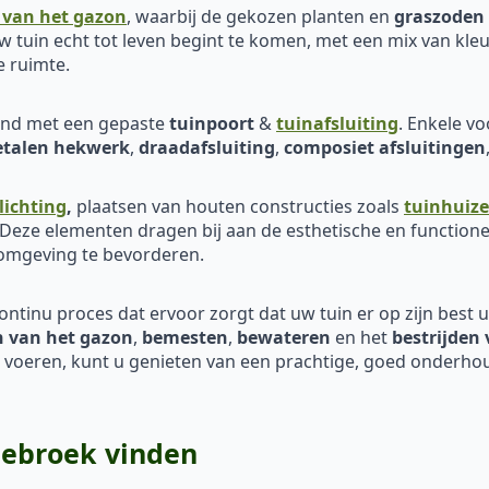
 van het gazon
, waarbij de gekozen planten en
graszoden
 tuin echt tot leven begint te komen, met een mix van kleu
e ruimte.
eind met een gepaste
tuinpoort
&
tuinafsluiting
. Enkele v
talen hekwerk
,
draadafsluiting
,
composiet afsluitingen
lichting
,
plaatsen van houten constructies zoals
tuinhuiz
 Deze elementen dragen bij aan de esthetische en functione
 omgeving te bevorderen.
continu proces dat ervoor zorgt dat uw tuin er op zijn best uit
 van het
gazon
,
bemesten
,
bewateren
en het
bestrijden 
e voeren, kunt u genieten van een prachtige, goed onderhou
lebroek vinden