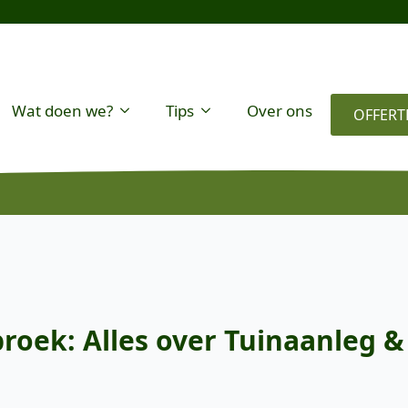
Wat doen we?
Tips
Over ons
OFFERT
oek: Alles over Tuinaanleg &