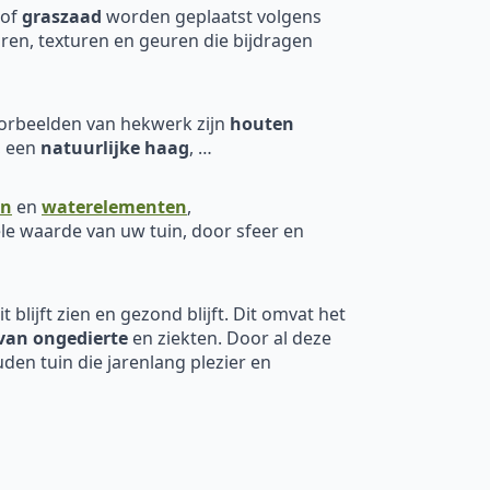
of
graszaad
worden geplaatst volgens
ren, texturen en geuren die bijdragen
oorbeelden van hekwerk zijn
houten
, een
natuurlijke haag
, …
en
en
waterelementen
,
le waarde van uw tuin, door sfeer en
 blijft zien en gezond blijft. Dit omvat het
van ongedierte
en ziekten. Door al deze
den tuin die jarenlang plezier en