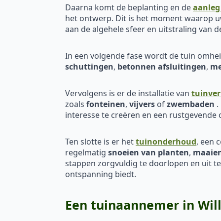
Daarna komt de beplanting en de
aanleg
het ontwerp. Dit is het moment waarop uw
aan de algehele sfeer en uitstraling van d
In een volgende fase wordt de tuin omh
schuttingen
,
betonnen afsluitingen
,
me
Vervolgens is er de installatie van
tuinver
zoals
fonteinen
,
vijvers
of
zwembaden
.
interesse te creëren en een rustgevende
Ten slotte is er het
tuinonderhoud
, een 
regelmatig
snoeien van planten
,
maaien
stappen zorgvuldig te doorlopen en uit t
ontspanning biedt.
Een tuinaannemer in Wil