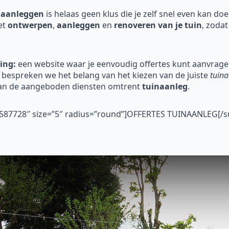
 aanleggen
is helaas geen klus die je zelf snel even kan do
et
ontwerpen
,
aanleggen
en
renoveren
van je tuin
, zodat
ing:
een website waar je eenvoudig offertes kunt aanvragen
bespreken we het belang van het kiezen van de juiste
tuin
van de aangeboden diensten omtrent
tuinaanleg
.
”#587728″ size=”5″ radius=”round”]OFFERTES TUINAANLEG[/s