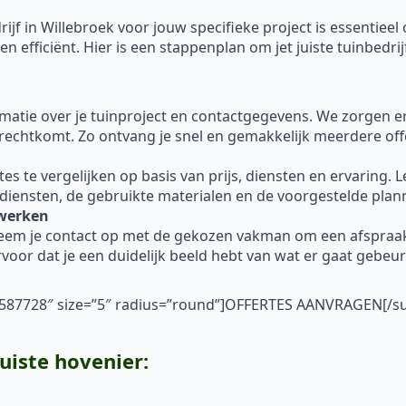
ijf in Willebroek voor jouw specifieke project is essentieel
 efficiënt. Hier is een stappenplan om jet juiste tuinbedrij
ormatie over je tuinproject en contactgegevens. We zorgen 
erechtkomt. Zo ontvang je snel en gemakkelijk meerdere off
 te vergelijken op basis van prijs, diensten en ervaring. Let 
 diensten, de gebruikte materialen en de voorgestelde plan
nwerken
neem je contact op met de gekozen vakman om een afspraa
voor dat je een duidelijk beeld hebt van wat er gaat gebe
”#587728″ size=”5″ radius=”round”]OFFERTES AANVRAGEN[/s
juiste hovenier: