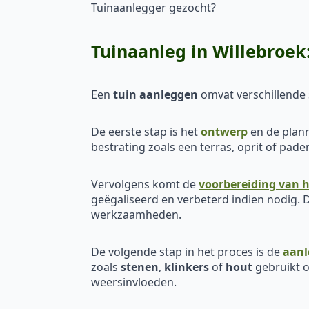
Tuinaanlegger gezocht?
Tuinaanleg in Willebroe
Een
tuin aanleggen
omvat verschillende s
De eerste stap is het
ontwerp
en de plann
bestrating zoals een terras, oprit of pa
Vervolgens komt de
voorbereiding van h
geëgaliseerd en verbeterd indien nodig. D
werkzaamheden.
De volgende stap in het proces is de
aanl
zoals
stenen
,
klinkers
of
hout
gebruikt o
weersinvloeden.