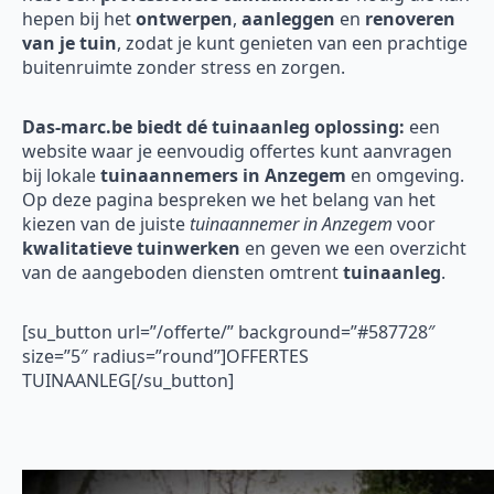
hepen bij het
ontwerpen
,
aanleggen
en
renoveren
van je tuin
, zodat je kunt genieten van een prachtige
buitenruimte zonder stress en zorgen.
Das-marc.be biedt dé tuinaanleg oplossing:
een
website waar je eenvoudig offertes kunt aanvragen
bij lokale
tuinaannemers in Anzegem
en omgeving.
Op deze pagina bespreken we het belang van het
kiezen van de juiste
tuinaannemer in Anzegem
voor
kwalitatieve tuinwerken
en geven we een overzicht
van de aangeboden diensten omtrent
tuinaanleg
.
[su_button url=”/offerte/” background=”#587728″
size=”5″ radius=”round”]OFFERTES
TUINAANLEG[/su_button]