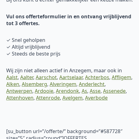
Vul ons offerteformulier in en ontvang vrijblijvend
tot 3 offertes.
✓ Snel geholpen
✓ Altijd vrijblijvend
✓ Steeds de beste prijs
Wij zijn niet alleen actief in Anzegem, maar ook in
Aalst
,
Aalter
,
Aarschot
,
Aartselaar
,
Achterbos
,
Affligem
,
Alken
,
Alsemberg
,
Alveringem
,
Anderlecht
,
Antwerpen
,
Ardooie
,
Arendonk
,
As
,
Asse
,
Assenede
,
Attenhoven
,
Attenrode
,
Avelgem
,
Averbode
[su_button url=”/offerte/” background=”#587728″
size=”5″ radius=”round”]OFFERTES