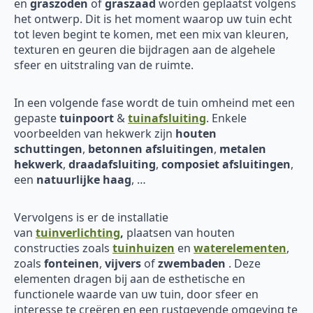
en
graszoden
of
graszaad
worden geplaatst volgens
het ontwerp. Dit is het moment waarop uw tuin echt
tot leven begint te komen, met een mix van kleuren,
texturen en geuren die bijdragen aan de algehele
sfeer en uitstraling van de ruimte.
In een volgende fase wordt de tuin omheind met een
gepaste
tuinpoort
&
tuinafsluiting
. Enkele
voorbeelden van hekwerk zijn
houten
schuttingen
,
betonnen afsluitingen
,
metalen
hekwerk
,
draadafsluiting
,
composiet afsluitingen
,
een
natuurlijke haag
, …
Vervolgens is er de installatie
van
tuinverlichting
,
plaatsen van houten
constructies zoals
tuinhuizen
en
waterelementen
,
zoals
fonteinen
,
vijvers
of
zwembaden
. Deze
elementen dragen bij aan de esthetische en
functionele waarde van uw tuin, door sfeer en
interesse te creëren en een rustgevende omgeving te