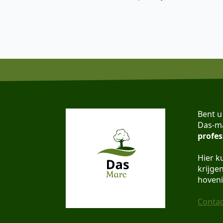
Bent u
Das-ma
profes
Hier k
krijge
hoveni
Contac