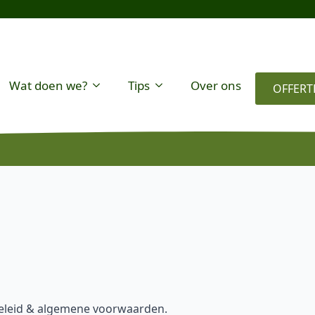
Wat doen we?
Tips
Over ons
OFFERT
beleid & algemene voorwaarden.