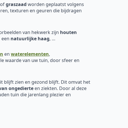
of
graszaad
worden geplaatst volgens
ren, texturen en geuren die bijdragen
oorbeelden van hekwerk zijn
houten
, een
natuurlijke haag
, …
en
en
waterelementen
,
le waarde van uw tuin, door sfeer en
 blijft zien en gezond blijft. Dit omvat het
van ongedierte
en ziekten. Door al deze
den tuin die jarenlang plezier en