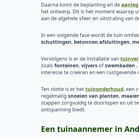
Daarna komt de beplanting en de
aanleg
het ontwerp. Dit is het moment waarop uw
aan de algehele sfeer en uitstraling van d
In een volgende fase wordt de tuin omh
schuttingen
,
betonnen afsluitingen
,
me
Vervolgens is er de installatie van
tuinver
zoals
fonteinen
,
vijvers
of
zwembaden
.
interesse te creëren en een rustgevende
Ten slotte is er het
tuinonderhoud
, een 
regelmatig
snoeien van planten
,
maaien
stappen zorgvuldig te doorlopen en uit t
ontspanning biedt.
Een tuinaannemer in And