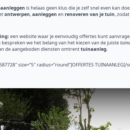
 aanleggen
is helaas geen klus die je zelf snel even kan do
et
ontwerpen
,
aanleggen
en
renoveren
van je tuin
, zodat
ing:
een website waar je eenvoudig offertes kunt aanvragen
bespreken we het belang van het kiezen van de juiste
tuin
van de aangeboden diensten omtrent
tuinaanleg
.
”#587728″ size=”5″ radius=”round”]OFFERTES TUINAANLEG[/s