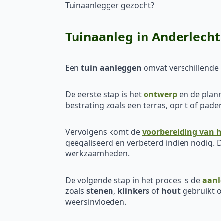
Tuinaanlegger gezocht?
Tuinaanleg in Anderlech
Een
tuin aanleggen
omvat verschillende s
De eerste stap is het
ontwerp
en de plann
bestrating zoals een terras, oprit of pa
Vervolgens komt de
voorbereiding van h
geëgaliseerd en verbeterd indien nodig. D
werkzaamheden.
De volgende stap in het proces is de
aanl
zoals
stenen
,
klinkers
of
hout
gebruikt o
weersinvloeden.