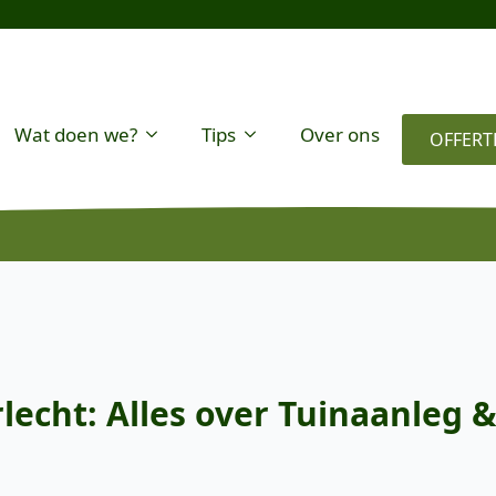
Wat doen we?
Tips
Over ons
OFFERT
cht: Alles over Tuinaanleg &