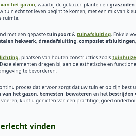
 van het gazon
, waarbij de gekozen planten en
graszoden
 tuin echt tot leven begint te komen, met een mix van kleu
e ruimte.
eind met een gepaste
tuinpoort
&
tuinafsluiting
. Enkele v
talen hekwerk
,
draadafsluiting
,
composiet afsluitingen
lichting
,
plaatsen van houten constructies zoals
tuinhuiz
 Deze elementen dragen bij aan de esthetische en functione
 omgeving te bevorderen.
continu proces dat ervoor zorgt dat uw tuin er op zijn best uit
 van het
gazon
,
bemesten
,
bewateren
en het
bestrijden 
e voeren, kunt u genieten van een prachtige, goed onderhou
erlecht vinden