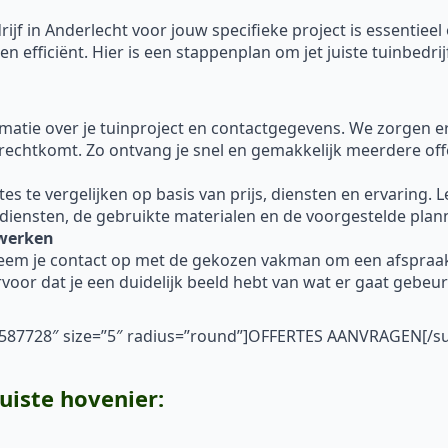
ijf in Anderlecht voor jouw specifieke project is essentiee
 efficiënt. Hier is een stappenplan om jet juiste tuinbedrij
ormatie over je tuinproject en contactgegevens. We zorgen 
erechtkomt. Zo ontvang je snel en gemakkelijk meerdere off
 te vergelijken op basis van prijs, diensten en ervaring. Let 
 diensten, de gebruikte materialen en de voorgestelde plan
nwerken
neem je contact op met de gekozen vakman om een afspraa
voor dat je een duidelijk beeld hebt van wat er gaat gebe
”#587728″ size=”5″ radius=”round”]OFFERTES AANVRAGEN[/s
juiste hovenier: