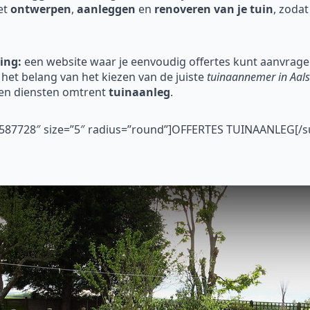
et
ontwerpen
,
aanleggen
en
renoveren
van je tuin
, zodat
ing:
een website waar je eenvoudig offertes kunt aanvragen
et belang van het kiezen van de juiste
tuinaannemer in Aals
en diensten omtrent
tuinaanleg
.
”#587728″ size=”5″ radius=”round”]OFFERTES TUINAANLEG[/s