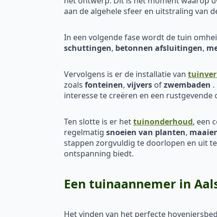
het ontwerp. Dit is het moment waarop uw
aan de algehele sfeer en uitstraling van d
In een volgende fase wordt de tuin omh
schuttingen
,
betonnen afsluitingen
,
me
Vervolgens is er de installatie van
tuinver
zoals
fonteinen
,
vijvers
of
zwembaden
.
interesse te creëren en een rustgevende
Ten slotte is er het
tuinonderhoud
, een 
regelmatig
snoeien van planten
,
maaien
stappen zorgvuldig te doorlopen en uit t
ontspanning biedt.
Een tuinaannemer in Aal
Het vinden van het perfecte hoveniersbedr