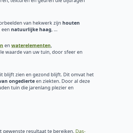
ren, texturen en geuren die bijdragen
oorbeelden van hekwerk zijn
houten
, een
natuurlijke haag
, …
en
en
waterelementen
,
le waarde van uw tuin, door sfeer en
 blijft zien en gezond blijft. Dit omvat het
van ongedierte
en ziekten. Door al deze
den tuin die jarenlang plezier en
et gewenste resultaat te bereiken.
Das-