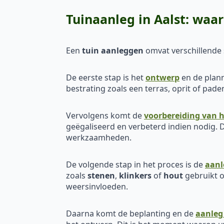
Tuinaanleg in Aalst: wa
Een
tuin aanleggen
omvat verschillende s
De eerste stap is het
ontwerp
en de plann
bestrating zoals een terras, oprit of pa
Vervolgens komt de
voorbereiding van h
geëgaliseerd en verbeterd indien nodig. D
werkzaamheden.
De volgende stap in het proces is de
aanl
zoals
stenen
,
klinkers
of
hout
gebruikt o
weersinvloeden.
Daarna komt de beplanting en de
aanleg