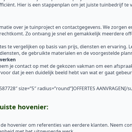
ciënt. Hier is een stappenplan om jet juiste tuinbedrijf te 
ormatie over je tuinproject en contactgegevens. We zorgen 
erechtkomt. Zo ontvang je snel en gemakkelijk meerdere off
 te vergelijken op basis van prijs, diensten en ervaring. Let 
 diensten, de gebruikte materialen en de voorgestelde plan
nwerken
neem je contact op met de gekozen vakman om een afspraa
voor dat je een duidelijk beeld hebt van wat er gaat gebe
”#587728″ size=”5″ radius=”round”]OFFERTES AANVRAGEN[/s
juiste hovenier:
 de hovenier om referenties van eerdere klanten. Neem con
enheid met het uitgevoerde werk.