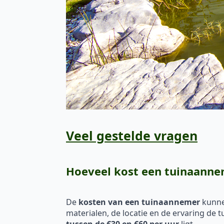
Veel gestelde vragen
Hoeveel kost een tuinaann
De
kosten van een tuinaannemer
kunnen
materialen, de locatie en de ervaring de 
tussen de €30 en €60 per uur
ligt.