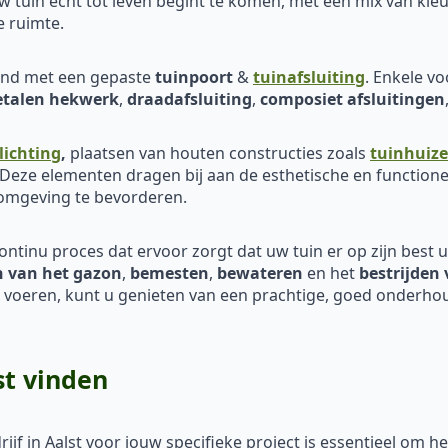
 tuin echt tot leven begint te komen, met een mix van kleu
e ruimte.
eind met een gepaste
tuinpoort
&
tuinafsluiting
. Enkele v
talen hekwerk
,
draadafsluiting
,
composiet afsluitingen
lichting
,
plaatsen van houten constructies zoals
tuinhuiz
 Deze elementen dragen bij aan de esthetische en functione
 omgeving te bevorderen.
continu proces dat ervoor zorgt dat uw tuin er op zijn best uit
 van het
gazon
,
bemesten
,
bewateren
en het
bestrijden 
e voeren, kunt u genieten van een prachtige, goed onderhou
st vinden
ijf in Aalst voor jouw specifieke project is essentieel om h