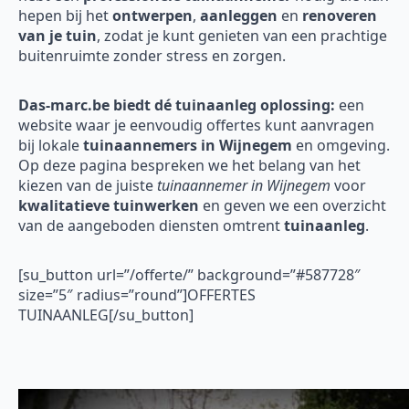
hepen bij het
ontwerpen
,
aanleggen
en
renoveren
van je tuin
, zodat je kunt genieten van een prachtige
buitenruimte zonder stress en zorgen.
Das-marc.be biedt dé tuinaanleg oplossing:
een
website waar je eenvoudig offertes kunt aanvragen
bij lokale
tuinaannemers in Wijnegem
en omgeving.
Op deze pagina bespreken we het belang van het
kiezen van de juiste
tuinaannemer in Wijnegem
voor
kwalitatieve tuinwerken
en geven we een overzicht
van de aangeboden diensten omtrent
tuinaanleg
.
[su_button url=”/offerte/” background=”#587728″
size=”5″ radius=”round”]OFFERTES
TUINAANLEG[/su_button]