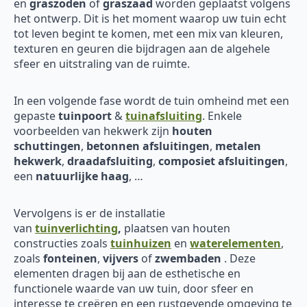
en
graszoden
of
graszaad
worden geplaatst volgens
het ontwerp. Dit is het moment waarop uw tuin echt
tot leven begint te komen, met een mix van kleuren,
texturen en geuren die bijdragen aan de algehele
sfeer en uitstraling van de ruimte.
In een volgende fase wordt de tuin omheind met een
gepaste
tuinpoort
&
tuinafsluiting
. Enkele
voorbeelden van hekwerk zijn
houten
schuttingen
,
betonnen afsluitingen
,
metalen
hekwerk
,
draadafsluiting
,
composiet afsluitingen
,
een
natuurlijke haag
, …
Vervolgens is er de installatie
van
tuinverlichting
,
plaatsen van houten
constructies zoals
tuinhuizen
en
waterelementen
,
zoals
fonteinen
,
vijvers
of
zwembaden
. Deze
elementen dragen bij aan de esthetische en
functionele waarde van uw tuin, door sfeer en
interesse te creëren en een rustgevende omgeving te