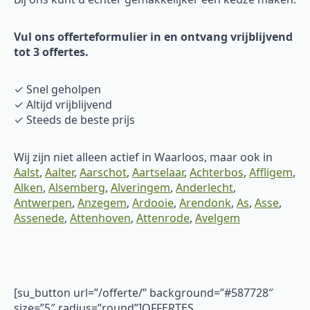
Vul ons offerteformulier in en ontvang vrijblijvend
tot 3 offertes.
✓ Snel geholpen
✓ Altijd vrijblijvend
✓ Steeds de beste prijs
Wij zijn niet alleen actief in Waarloos, maar ook in
Aalst
,
Aalter
,
Aarschot
,
Aartselaar
,
Achterbos
,
Affligem
,
Alken
,
Alsemberg
,
Alveringem
,
Anderlecht
,
Antwerpen
,
Anzegem
,
Ardooie
,
Arendonk
,
As
,
Asse
,
Assenede
,
Attenhoven
,
Attenrode
,
Avelgem
[su_button url=”/offerte/” background=”#587728″
size=”5″ radius=”round”]OFFERTES