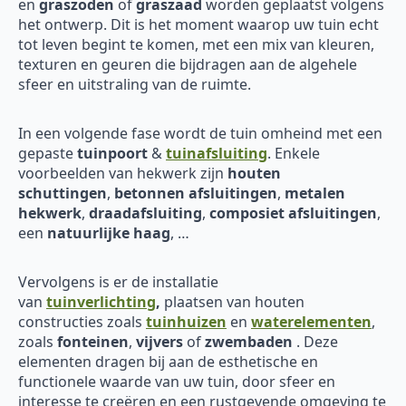
en
graszoden
of
graszaad
worden geplaatst volgens
het ontwerp. Dit is het moment waarop uw tuin echt
tot leven begint te komen, met een mix van kleuren,
texturen en geuren die bijdragen aan de algehele
sfeer en uitstraling van de ruimte.
In een volgende fase wordt de tuin omheind met een
gepaste
tuinpoort
&
tuinafsluiting
. Enkele
voorbeelden van hekwerk zijn
houten
schuttingen
,
betonnen afsluitingen
,
metalen
hekwerk
,
draadafsluiting
,
composiet afsluitingen
,
een
natuurlijke haag
, …
Vervolgens is er de installatie
van
tuinverlichting
,
plaatsen van houten
constructies zoals
tuinhuizen
en
waterelementen
,
zoals
fonteinen
,
vijvers
of
zwembaden
. Deze
elementen dragen bij aan de esthetische en
functionele waarde van uw tuin, door sfeer en
interesse te creëren en een rustgevende omgeving te