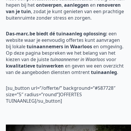
hepen bij het
ontwerpen
,
aanleggen
en
renoveren
van je tuin
, zodat je kunt genieten van een prachtige
buitenruimte zonder stress en zorgen.
Das-marc.be biedt dé tuinaanleg oplossing:
een
website waar je eenvoudig offertes kunt aanvragen
bij lokale
tuinaannemers in Waarloos
en omgeving.
Op deze pagina bespreken we het belang van het
kiezen van de juiste
tuinaannemer in Waarloos
voor
kwalitatieve tuinwerken
en geven we een overzicht
van de aangeboden diensten omtrent
tuinaanleg
.
[su_button url=”/offerte/” background=”#587728″
size=”5″ radius=”round”]OFFERTES
TUINAANLEG[/su_button]