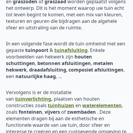
en
graszoden
of
graszaad
worden geplaatst volgens
het ontwerp. Dit is het moment waarop uw tuin echt
tot leven begint te komen, met een mix van kleuren,
texturen en geuren die bijdragen aan de algehele
sfeer en uitstraling van de ruimte.
In een volgende fase wordt de tuin omheind met een
gepaste
tuinpoort
&
tuinafsluiting
. Enkele
voorbeelden van hekwerk zijn
houten
schuttingen
,
betonnen afsluitingen
,
metalen
hekwerk
,
draadafsluiting
,
composiet afsluitingen
,
een
natuurlijke haag
, …
Vervolgens is er de installatie
van
tuinverlichting
,
plaatsen van houten
constructies zoals
tuinhuizen
en
waterelementen
,
zoals
fonteinen
,
vijvers
of
zwembaden
. Deze
elementen dragen bij aan de esthetische en
functionele waarde van uw tuin, door sfeer en
interesse te creëren en een rustgevende omgeving te