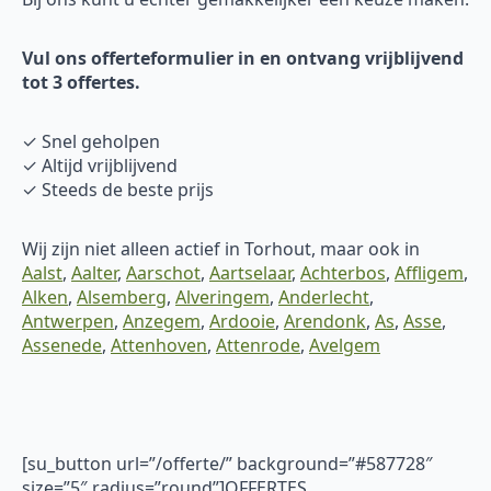
Vul ons offerteformulier in en ontvang vrijblijvend
tot 3 offertes.
✓ Snel geholpen
✓ Altijd vrijblijvend
✓ Steeds de beste prijs
Wij zijn niet alleen actief in Torhout, maar ook in
Aalst
,
Aalter
,
Aarschot
,
Aartselaar
,
Achterbos
,
Affligem
,
Alken
,
Alsemberg
,
Alveringem
,
Anderlecht
,
Antwerpen
,
Anzegem
,
Ardooie
,
Arendonk
,
As
,
Asse
,
Assenede
,
Attenhoven
,
Attenrode
,
Avelgem
[su_button url=”/offerte/” background=”#587728″
size=”5″ radius=”round”]OFFERTES