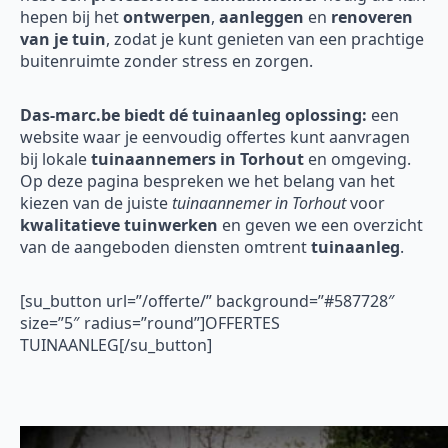
hepen bij het
ontwerpen
,
aanleggen
en
renoveren
van je tuin
, zodat je kunt genieten van een prachtige
buitenruimte zonder stress en zorgen.
Das-marc.be biedt dé tuinaanleg oplossing:
een
website waar je eenvoudig offertes kunt aanvragen
bij lokale
tuinaannemers in Torhout
en omgeving.
Op deze pagina bespreken we het belang van het
kiezen van de juiste
tuinaannemer in Torhout
voor
kwalitatieve tuinwerken
en geven we een overzicht
van de aangeboden diensten omtrent
tuinaanleg
.
[su_button url=”/offerte/” background=”#587728″
size=”5″ radius=”round”]OFFERTES
TUINAANLEG[/su_button]