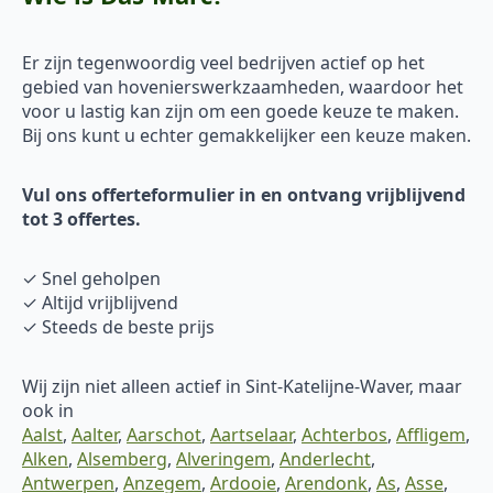
Er zijn tegenwoordig veel bedrijven actief op het
gebied van hovenierswerkzaamheden, waardoor het
voor u lastig kan zijn om een goede keuze te maken.
Bij ons kunt u echter gemakkelijker een keuze maken.
Vul ons offerteformulier in en ontvang vrijblijvend
tot 3 offertes.
✓ Snel geholpen
✓ Altijd vrijblijvend
✓ Steeds de beste prijs
Wij zijn niet alleen actief in Sint-Katelijne-Waver, maar
ook in
Aalst
,
Aalter
,
Aarschot
,
Aartselaar
,
Achterbos
,
Affligem
,
Alken
,
Alsemberg
,
Alveringem
,
Anderlecht
,
Antwerpen
,
Anzegem
,
Ardooie
,
Arendonk
,
As
,
Asse
,