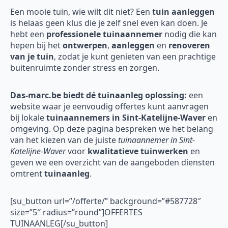
Een mooie tuin, wie wilt dit niet? Een
tuin aanleggen
is helaas geen klus die je zelf snel even kan doen. Je
hebt een
professionele tuinaannemer
nodig die kan
hepen bij het
ontwerpen
,
aanleggen
en
renoveren
van je tuin
, zodat je kunt genieten van een prachtige
buitenruimte zonder stress en zorgen.
Das-marc.be biedt dé tuinaanleg oplossing:
een
website waar je eenvoudig offertes kunt aanvragen
bij lokale
tuinaannemers in Sint-Katelijne-Waver
en
omgeving. Op deze pagina bespreken we het belang
van het kiezen van de juiste
tuinaannemer in Sint-
Katelijne-Waver
voor
kwalitatieve tuinwerken
en
geven we een overzicht van de aangeboden diensten
omtrent
tuinaanleg
.
[su_button url=”/offerte/” background=”#587728″
size=”5″ radius=”round”]OFFERTES
TUINAANLEG[/su_button]