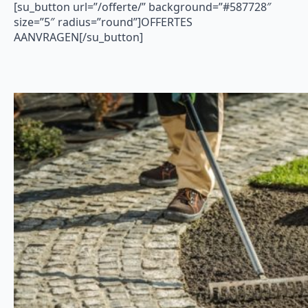
[su_button url=”/offerte/” background=”#587728″
size=”5″ radius=”round”]OFFERTES
AANVRAGEN[/su_button]