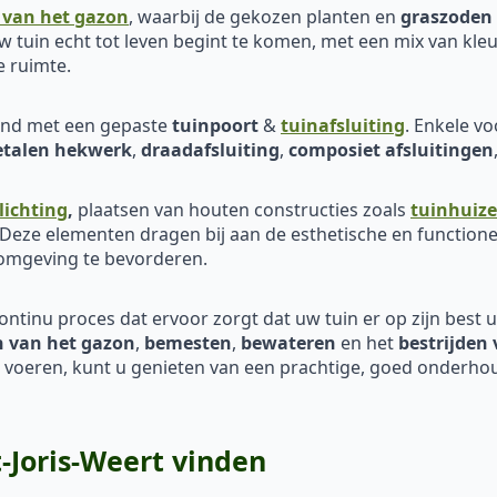
 van het gazon
, waarbij de gekozen planten en
graszoden
 tuin echt tot leven begint te komen, met een mix van kleu
e ruimte.
eind met een gepaste
tuinpoort
&
tuinafsluiting
. Enkele v
talen hekwerk
,
draadafsluiting
,
composiet afsluitingen
lichting
,
plaatsen van houten constructies zoals
tuinhuiz
 Deze elementen dragen bij aan de esthetische en functione
 omgeving te bevorderen.
continu proces dat ervoor zorgt dat uw tuin er op zijn best uit
 van het
gazon
,
bemesten
,
bewateren
en het
bestrijden 
e voeren, kunt u genieten van een prachtige, goed onderhou
-Joris-Weert vinden