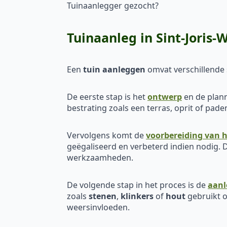
Tuinaanlegger gezocht?
Tuinaanleg in Sint-Joris
Een
tuin aanleggen
omvat verschillende s
De eerste stap is het
ontwerp
en de plann
bestrating zoals een terras, oprit of pa
Vervolgens komt de
voorbereiding van h
geëgaliseerd en verbeterd indien nodig. D
werkzaamheden.
De volgende stap in het proces is de
aanl
zoals
stenen
,
klinkers
of
hout
gebruikt o
weersinvloeden.