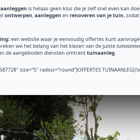
 aanleggen
is helaas geen klus die je zelf snel even kan do
et
ontwerpen
,
aanleggen
en
renoveren
van je tuin
, zodat
ing:
een website waar je eenvoudig offertes kunt aanvragen
eken we het belang van het kiezen van de juiste
tuinaannem
van de aangeboden diensten omtrent
tuinaanleg
.
”#587728″ size=”5″ radius=”round”]OFFERTES TUINAANLEG[/s