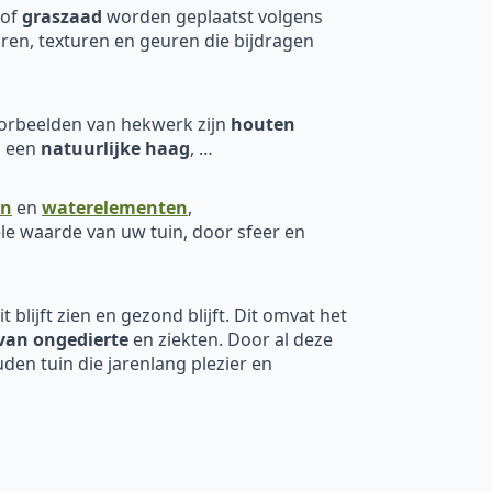
of
graszaad
worden geplaatst volgens
ren, texturen en geuren die bijdragen
oorbeelden van hekwerk zijn
houten
, een
natuurlijke haag
, …
en
en
waterelementen
,
le waarde van uw tuin, door sfeer en
 blijft zien en gezond blijft. Dit omvat het
van ongedierte
en ziekten. Door al deze
den tuin die jarenlang plezier en