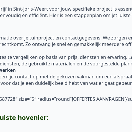
jf in Sint-Joris-Weert voor jouw specifieke project is esse
nvoudig en efficiënt. Hier is een stappenplan om jet juiste 
ormatie over je tuinproject en contactgegevens. We zorgen 
erechtkomt. Zo ontvang je snel en gemakkelijk meerdere off
 te vergelijken op basis van prijs, diensten en ervaring. Let 
 diensten, de gebruikte materialen en de voorgestelde plan
nwerken
neem je contact op met de gekozen vakman om een afspraa
voor dat je een duidelijk beeld hebt van wat er gaat gebe
”#587728″ size=”5″ radius=”round”]OFFERTES AANVRAGEN[/s
juiste hovenier: