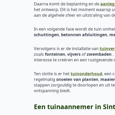
Daarna komt de beplanting en de
aanleg
het ontwerp. Dit is het moment waarop uw
aan de algehele sfeer en uitstraling van d
In een volgende fase wordt de tuin omh
schuttingen
,
betonnen afsluitingen
,
me
Vervolgens is er de installatie van
tuinver
zoals
fonteinen
,
vijvers
of
zwembaden
.
interesse te creëren en een rustgevende
Ten slotte is er het
tuinonderhoud
, een 
regelmatig
snoeien van planten
,
maaien
stappen zorgvuldig te doorlopen en uit t
ontspanning biedt.
Een tuinaannemer in Sint