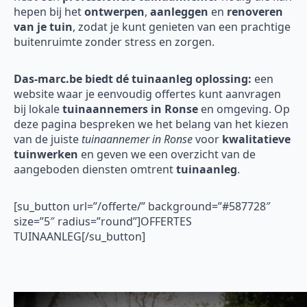
hepen bij het
ontwerpen
,
aanleggen
en
renoveren
van je tuin
, zodat je kunt genieten van een prachtige
buitenruimte zonder stress en zorgen.
Das-marc.be biedt dé tuinaanleg oplossing:
een
website waar je eenvoudig offertes kunt aanvragen
bij lokale
tuinaannemers in Ronse
en omgeving. Op
deze pagina bespreken we het belang van het kiezen
van de juiste
tuinaannemer in Ronse
voor
kwalitatieve
tuinwerken
en geven we een overzicht van de
aangeboden diensten omtrent
tuinaanleg
.
[su_button url=”/offerte/” background=”#587728″
size=”5″ radius=”round”]OFFERTES
TUINAANLEG[/su_button]