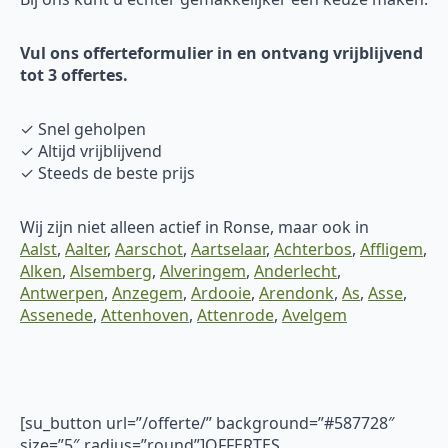
Vul ons offerteformulier in en ontvang vrijblijvend
tot 3 offertes.
✓ Snel geholpen
✓ Altijd vrijblijvend
✓ Steeds de beste prijs
Wij zijn niet alleen actief in Ronse, maar ook in
Aalst
,
Aalter
,
Aarschot
,
Aartselaar
,
Achterbos
,
Affligem
,
Alken
,
Alsemberg
,
Alveringem
,
Anderlecht
,
Antwerpen
,
Anzegem
,
Ardooie
,
Arendonk
,
As
,
Asse
,
Assenede
,
Attenhoven
,
Attenrode
,
Avelgem
[su_button url=”/offerte/” background=”#587728″
size=”5″ radius=”round”]OFFERTES