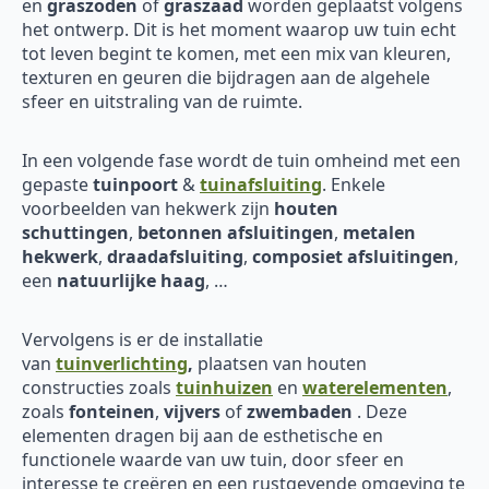
en
graszoden
of
graszaad
worden geplaatst volgens
het ontwerp. Dit is het moment waarop uw tuin echt
tot leven begint te komen, met een mix van kleuren,
texturen en geuren die bijdragen aan de algehele
sfeer en uitstraling van de ruimte.
In een volgende fase wordt de tuin omheind met een
gepaste
tuinpoort
&
tuinafsluiting
. Enkele
voorbeelden van hekwerk zijn
houten
schuttingen
,
betonnen afsluitingen
,
metalen
hekwerk
,
draadafsluiting
,
composiet afsluitingen
,
een
natuurlijke haag
, …
Vervolgens is er de installatie
van
tuinverlichting
,
plaatsen van houten
constructies zoals
tuinhuizen
en
waterelementen
,
zoals
fonteinen
,
vijvers
of
zwembaden
. Deze
elementen dragen bij aan de esthetische en
functionele waarde van uw tuin, door sfeer en
interesse te creëren en een rustgevende omgeving te