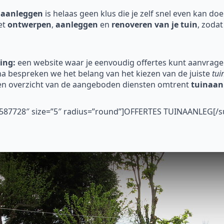
 aanleggen
is helaas geen klus die je zelf snel even kan do
et
ontwerpen
,
aanleggen
en
renoveren
van je tuin
, zodat
ing:
een website waar je eenvoudig offertes kunt aanvragen
 bespreken we het belang van het kiezen van de juiste
tui
n overzicht van de aangeboden diensten omtrent
tuinaan
”#587728″ size=”5″ radius=”round”]OFFERTES TUINAANLEG[/s