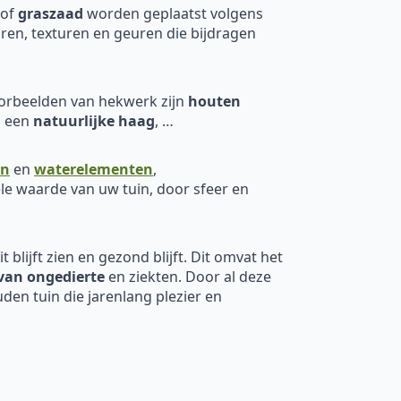
of
graszaad
worden geplaatst volgens
ren, texturen en geuren die bijdragen
oorbeelden van hekwerk zijn
houten
, een
natuurlijke haag
, …
en
en
waterelementen
,
le waarde van uw tuin, door sfeer en
 blijft zien en gezond blijft. Dit omvat het
van ongedierte
en ziekten. Door al deze
den tuin die jarenlang plezier en