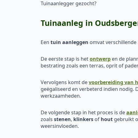
Tuinaanlegger gezocht?
Tuinaanleg in Oudsberg
Een
tuin aanleggen
omvat verschillende s
De eerste stap is het
ontwerp
en de plann
bestrating zoals een terras, oprit of pa
Vervolgens komt de
voorbereiding van h
geëgaliseerd en verbeterd indien nodig. D
werkzaamheden.
De volgende stap in het proces is de
aanl
zoals
stenen
,
klinkers
of
hout
gebruikt o
weersinvloeden.