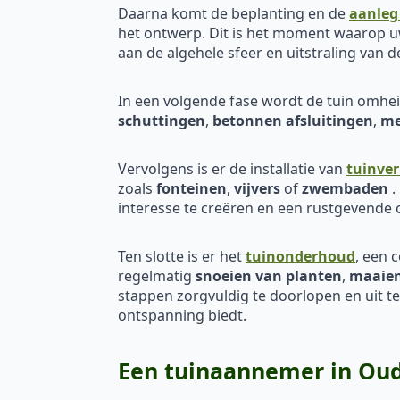
Daarna komt de beplanting en de
aanleg
het ontwerp. Dit is het moment waarop uw
aan de algehele sfeer en uitstraling van d
In een volgende fase wordt de tuin omh
schuttingen
,
betonnen afsluitingen
,
me
Vervolgens is er de installatie van
tuinver
zoals
fonteinen
,
vijvers
of
zwembaden
.
interesse te creëren en een rustgevende
Ten slotte is er het
tuinonderhoud
, een 
regelmatig
snoeien van planten
,
maaien
stappen zorgvuldig te doorlopen en uit t
ontspanning biedt.
Een tuinaannemer in Ou