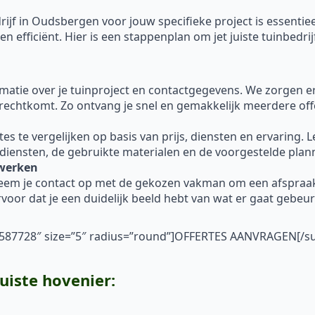
ijf in Oudsbergen voor jouw specifieke project is essentie
 efficiënt. Hier is een stappenplan om jet juiste tuinbedrij
ormatie over je tuinproject en contactgegevens. We zorgen 
erechtkomt. Zo ontvang je snel en gemakkelijk meerdere off
 te vergelijken op basis van prijs, diensten en ervaring. Let 
 diensten, de gebruikte materialen en de voorgestelde plan
nwerken
neem je contact op met de gekozen vakman om een afspraa
voor dat je een duidelijk beeld hebt van wat er gaat gebe
”#587728″ size=”5″ radius=”round”]OFFERTES AANVRAGEN[/s
juiste hovenier: