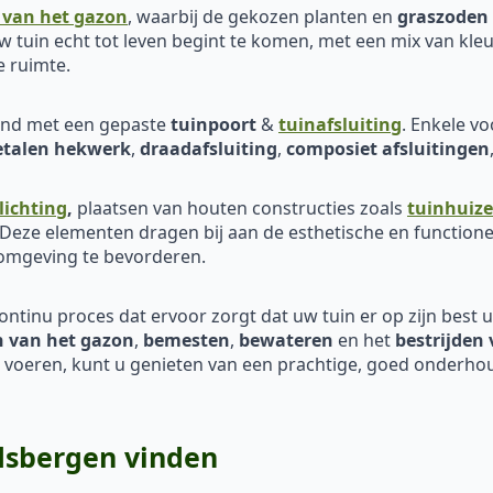
 van het gazon
, waarbij de gekozen planten en
graszoden
 tuin echt tot leven begint te komen, met een mix van kleu
e ruimte.
eind met een gepaste
tuinpoort
&
tuinafsluiting
. Enkele v
talen hekwerk
,
draadafsluiting
,
composiet afsluitingen
lichting
,
plaatsen van houten constructies zoals
tuinhuiz
 Deze elementen dragen bij aan de esthetische en functione
 omgeving te bevorderen.
continu proces dat ervoor zorgt dat uw tuin er op zijn best uit
 van het
gazon
,
bemesten
,
bewateren
en het
bestrijden 
e voeren, kunt u genieten van een prachtige, goed onderhou
dsbergen vinden