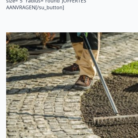
size=”5″ radius=”round”]OFFERTES
AANVRAGEN[/su_button]