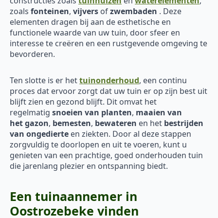
constructies zoals
tuinhuizen
en
waterelementen
,
zoals
fonteinen
,
vijvers
of
zwembaden
. Deze
elementen dragen bij aan de esthetische en
functionele waarde van uw tuin, door sfeer en
interesse te creëren en een rustgevende omgeving te
bevorderen.
Ten slotte is er het
tuinonderhoud
, een continu
proces dat ervoor zorgt dat uw tuin er op zijn best uit
blijft zien en gezond blijft. Dit omvat het
regelmatig
snoeien van planten
,
maaien van
het
gazon
,
bemesten
,
bewateren
en het
bestrijden
van ongedierte
en ziekten. Door al deze stappen
zorgvuldig te doorlopen en uit te voeren, kunt u
genieten van een prachtige, goed onderhouden tuin
die jarenlang plezier en ontspanning biedt.
Een tuinaannemer in
Oostrozebeke vinden