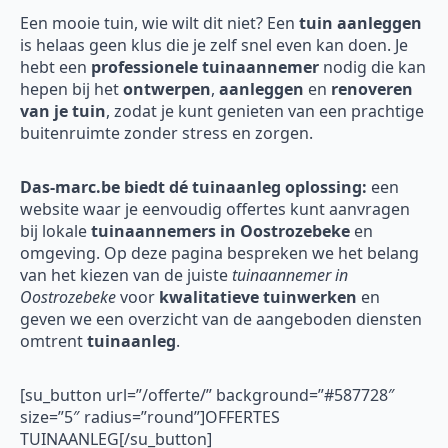
Een mooie tuin, wie wilt dit niet? Een
tuin aanleggen
is helaas geen klus die je zelf snel even kan doen. Je
hebt een
professionele tuinaannemer
nodig die kan
hepen bij het
ontwerpen
,
aanleggen
en
renoveren
van je tuin
, zodat je kunt genieten van een prachtige
buitenruimte zonder stress en zorgen.
Das-marc.be biedt dé tuinaanleg oplossing:
een
website waar je eenvoudig offertes kunt aanvragen
bij lokale
tuinaannemers in Oostrozebeke
en
omgeving. Op deze pagina bespreken we het belang
van het kiezen van de juiste
tuinaannemer in
Oostrozebeke
voor
kwalitatieve tuinwerken
en
geven we een overzicht van de aangeboden diensten
omtrent
tuinaanleg
.
[su_button url=”/offerte/” background=”#587728″
size=”5″ radius=”round”]OFFERTES
TUINAANLEG[/su_button]