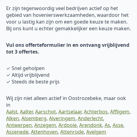
Er zijn tegenwoordig veel bedrijven actief op het
gebied van hovenierswerkzaamheden, waardoor het
voor u lastig kan zijn om een goede keuze te maken.
Bij ons kunt u echter gemakkelijker een keuze maken.
Vul ons offerteformulier in en ontvang vrijblijvend
tot 3 offertes.
✓ Snel geholpen
✓ Altijd vrijblijvend
✓ Steeds de beste prijs
Wij zijn niet alleen actief in Oostrozebeke, maar ook
in
Aalst
,
Aalter
,
Aarschot
,
Aartselaar
,
Achterbos
,
Affligem
,
Alken
,
Alsemberg
,
Alveringem
,
Anderlecht
,
Antwerpen
,
Anzegem
,
Ardooie
,
Arendonk
,
As
,
Asse
,
Assenede
,
Attenhoven
,
Attenrode
,
Avelgem