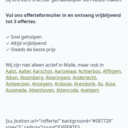
Vul ons offerteformulier in en ontvang vrijblijvend
tot 3 offertes.
✓ Snel geholpen
✓ Altijd vrijblijvend
✓ Steeds de beste prijs
Wij zijn niet alleen actief in Malle, maar ook in
Aalst
,
Aalter
,
Aarschot
,
Aartselaar
,
Achterbos
,
Affligem
,
Alken
,
Alsemberg
,
Alveringem
,
Anderlecht
,
Antwerpen
,
Anzegem
,
Ardooie
,
Arendonk
,
As
,
Asse
,
Assenede
,
Attenhoven
,
Attenrode
,
Avelgem
[su_button url=”/offerte/” background=”#587728″
size=”5″ radius=”round”]OFFERTES