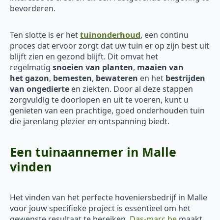
bevorderen.
Ten slotte is er het
tuinonderhoud
, een continu
proces dat ervoor zorgt dat uw tuin er op zijn best uit
blijft zien en gezond blijft. Dit omvat het
regelmatig
snoeien van planten
,
maaien van
het
gazon
,
bemesten
,
bewateren
en het
bestrijden
van ongedierte
en ziekten. Door al deze stappen
zorgvuldig te doorlopen en uit te voeren, kunt u
genieten van een prachtige, goed onderhouden tuin
die jarenlang plezier en ontspanning biedt.
Een tuinaannemer in Malle
vinden
Het vinden van het perfecte hoveniersbedrijf in Malle
voor jouw specifieke project is essentieel om het
gewenste resultaat te bereiken.
Das-marc.be
maakt