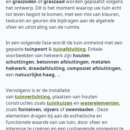
en
graszoden
of
graszaad
worden geplaatst volgens
het ontwerp. Dit is het moment waarop uw tuin echt
tot leven begint te komen, met een mix van kleuren,
texturen en geuren die bijdragen aan de algehele
sfeer en uitstraling van de ruimte.
In een volgende fase wordt de tuin omheind met een
gepaste
tuinpoort
&
tuinafsluiting
. Enkele
voorbeelden van hekwerk zijn
houten
schuttingen
,
betonnen afsluitingen
,
metalen
hekwerk
,
draadafsluiting
,
composiet afsluitingen
,
een
natuurlijke haag
, …
Vervolgens is er de installatie
van
tuinverlichting
,
plaatsen van houten
constructies zoals
tuinhuizen
en
waterelementen
,
zoals
fonteinen
,
vijvers
of
zwembaden
. Deze
elementen dragen bij aan de esthetische en
functionele waarde van uw tuin, door sfeer en
interesse te creëren en een rustgevende omgeving te