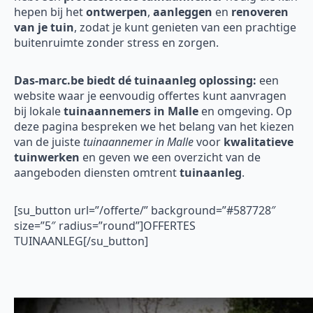
hepen bij het
ontwerpen
,
aanleggen
en
renoveren
van je tuin
, zodat je kunt genieten van een prachtige
buitenruimte zonder stress en zorgen.
Das-marc.be biedt dé tuinaanleg oplossing:
een
website waar je eenvoudig offertes kunt aanvragen
bij lokale
tuinaannemers in Malle
en omgeving. Op
deze pagina bespreken we het belang van het kiezen
van de juiste
tuinaannemer in Malle
voor
kwalitatieve
tuinwerken
en geven we een overzicht van de
aangeboden diensten omtrent
tuinaanleg
.
[su_button url=”/offerte/” background=”#587728″
size=”5″ radius=”round”]OFFERTES
TUINAANLEG[/su_button]