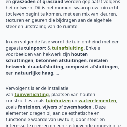
en
graszoden
of
graszaad
worden geplaatst volgens
het ontwerp. Dit is het moment waarop uw tuin echt
tot leven begint te komen, met een mix van kleuren,
texturen en geuren die bijdragen aan de algehele
sfeer en uitstraling van de ruimte.
In een volgende fase wordt de tuin omheind met een
gepaste
tuinpoort
&
tuinafsluiting
. Enkele
voorbeelden van hekwerk zijn
houten
schuttingen
,
betonnen afsluitingen
,
metalen
hekwerk
,
draadafsluiting
,
composiet afsluitingen
,
een
natuurlijke haag
, …
Vervolgens is er de installatie
van
tuinverlichting
,
plaatsen van houten
constructies zoals
tuinhuizen
en
waterelementen
,
zoals
fonteinen
,
vijvers
of
zwembaden
. Deze
elementen dragen bij aan de esthetische en
functionele waarde van uw tuin, door sfeer en
interesse te creëren en een rustgevende omgeving te