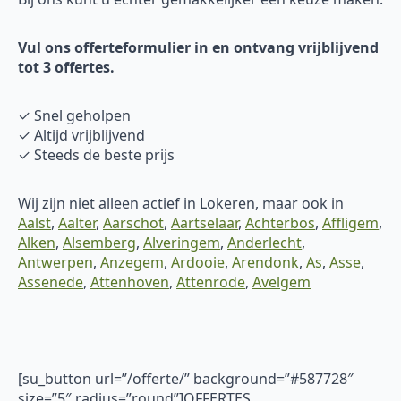
Vul ons offerteformulier in en ontvang vrijblijvend
tot 3 offertes.
✓ Snel geholpen
✓ Altijd vrijblijvend
✓ Steeds de beste prijs
Wij zijn niet alleen actief in Lokeren, maar ook in
Aalst
,
Aalter
,
Aarschot
,
Aartselaar
,
Achterbos
,
Affligem
,
Alken
,
Alsemberg
,
Alveringem
,
Anderlecht
,
Antwerpen
,
Anzegem
,
Ardooie
,
Arendonk
,
As
,
Asse
,
Assenede
,
Attenhoven
,
Attenrode
,
Avelgem
[su_button url=”/offerte/” background=”#587728″
size=”5″ radius=”round”]OFFERTES