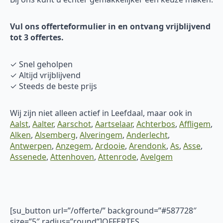
Vul ons offerteformulier in en ontvang vrijblijvend
tot 3 offertes.
✓ Snel geholpen
✓ Altijd vrijblijvend
✓ Steeds de beste prijs
Wij zijn niet alleen actief in Leefdaal, maar ook in
Aalst
,
Aalter
,
Aarschot
,
Aartselaar
,
Achterbos
,
Affligem
,
Alken
,
Alsemberg
,
Alveringem
,
Anderlecht
,
Antwerpen
,
Anzegem
,
Ardooie
,
Arendonk
,
As
,
Asse
,
Assenede
,
Attenhoven
,
Attenrode
,
Avelgem
[su_button url=”/offerte/” background=”#587728″
size=”5″ radius=”round”]OFFERTES