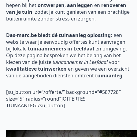
hepen bij het
ontwerpen
,
aanleggen
en
renoveren
van je tuin
, zodat je kunt genieten van een prachtige
buitenruimte zonder stress en zorgen.
Das-marc.be biedt dé tuinaanleg oplossing:
een
website waar je eenvoudig offertes kunt aanvragen
bij lokale
tuinaannemers in Leefdaal
en omgeving.
Op deze pagina bespreken we het belang van het
kiezen van de juiste
tuinaannemer in Leefdaal
voor
kwalitatieve tuinwerken
en geven we een overzicht
van de aangeboden diensten omtrent
tuinaanleg
.
[su_button url=”/offerte/” background=”#587728″
size=”5″ radius=”round”]OFFERTES
TUINAANLEG[/su_button]