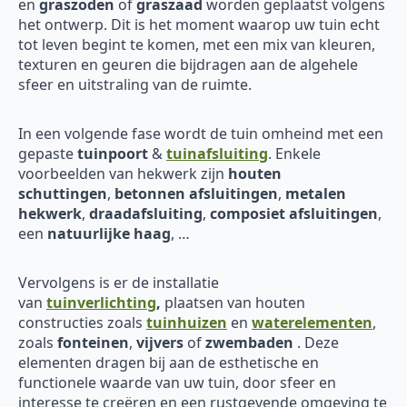
en
graszoden
of
graszaad
worden geplaatst volgens
het ontwerp. Dit is het moment waarop uw tuin echt
tot leven begint te komen, met een mix van kleuren,
texturen en geuren die bijdragen aan de algehele
sfeer en uitstraling van de ruimte.
In een volgende fase wordt de tuin omheind met een
gepaste
tuinpoort
&
tuinafsluiting
. Enkele
voorbeelden van hekwerk zijn
houten
schuttingen
,
betonnen afsluitingen
,
metalen
hekwerk
,
draadafsluiting
,
composiet afsluitingen
,
een
natuurlijke haag
, …
Vervolgens is er de installatie
van
tuinverlichting
,
plaatsen van houten
constructies zoals
tuinhuizen
en
waterelementen
,
zoals
fonteinen
,
vijvers
of
zwembaden
. Deze
elementen dragen bij aan de esthetische en
functionele waarde van uw tuin, door sfeer en
interesse te creëren en een rustgevende omgeving te