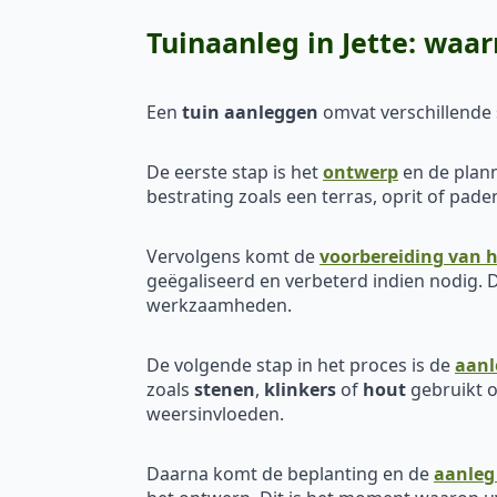
Tuinaanleg in Jette: wa
Een
tuin aanleggen
omvat verschillende s
De eerste stap is het
ontwerp
en de plann
bestrating zoals een terras, oprit of pa
Vervolgens komt de
voorbereiding van h
geëgaliseerd en verbeterd indien nodig. D
werkzaamheden.
De volgende stap in het proces is de
aanl
zoals
stenen
,
klinkers
of
hout
gebruikt o
weersinvloeden.
Daarna komt de beplanting en de
aanleg