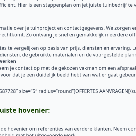
ciënt. Hier is een stappenplan om jet juiste tuinbedrijf te 
ormatie over je tuinproject en contactgegevens. We zorgen 
erechtkomt. Zo ontvang je snel en gemakkelijk meerdere off
 te vergelijken op basis van prijs, diensten en ervaring. Let 
 diensten, de gebruikte materialen en de voorgestelde plan
nwerken
neem je contact op met de gekozen vakman om een afspraa
voor dat je een duidelijk beeld hebt van wat er gaat gebe
”#587728″ size=”5″ radius=”round”]OFFERTES AANVRAGEN[/s
juiste hovenier:
 de hovenier om referenties van eerdere klanten. Neem con
enheid met het uitgevoerde werk.