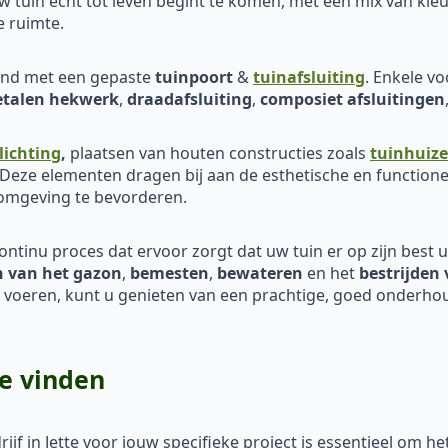
 tuin echt tot leven begint te komen, met een mix van kleu
e ruimte.
eind met een gepaste
tuinpoort
&
tuinafsluiting
. Enkele v
talen hekwerk
,
draadafsluiting
,
composiet afsluitingen
lichting
,
plaatsen van houten constructies zoals
tuinhuiz
 Deze elementen dragen bij aan de esthetische en functione
 omgeving te bevorderen.
continu proces dat ervoor zorgt dat uw tuin er op zijn best uit
 van het
gazon
,
bemesten
,
bewateren
en het
bestrijden 
e voeren, kunt u genieten van een prachtige, goed onderhou
e vinden
jf in Jette voor jouw specifieke project is essentieel om h