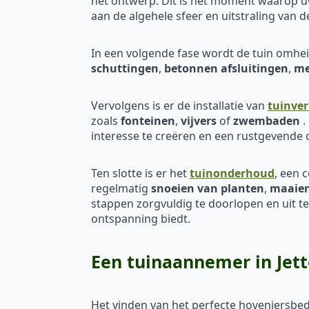
het ontwerp. Dit is het moment waarop uw
aan de algehele sfeer en uitstraling van d
In een volgende fase wordt de tuin omh
schuttingen
,
betonnen afsluitingen
,
me
Vervolgens is er de installatie van
tuinver
zoals
fonteinen
,
vijvers
of
zwembaden
.
interesse te creëren en een rustgevende
Ten slotte is er het
tuinonderhoud
, een 
regelmatig
snoeien van planten
,
maaien
stappen zorgvuldig te doorlopen en uit t
ontspanning biedt.
Een tuinaannemer in Jett
Het vinden van het perfecte hoveniersbedri