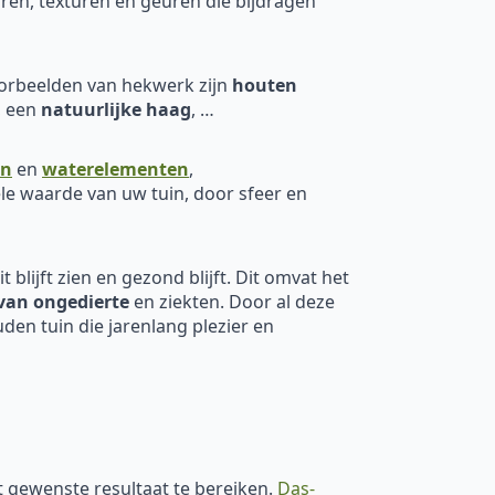
ren, texturen en geuren die bijdragen
oorbeelden van hekwerk zijn
houten
, een
natuurlijke haag
, …
en
en
waterelementen
,
le waarde van uw tuin, door sfeer en
 blijft zien en gezond blijft. Dit omvat het
van ongedierte
en ziekten. Door al deze
den tuin die jarenlang plezier en
et gewenste resultaat te bereiken.
Das-