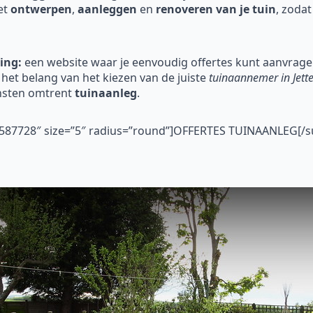
et
ontwerpen
,
aanleggen
en
renoveren
van je tuin
, zodat
ing:
een website waar je eenvoudig offertes kunt aanvragen
et belang van het kiezen van de juiste
tuinaannemer in Jett
nsten omtrent
tuinaanleg
.
”#587728″ size=”5″ radius=”round”]OFFERTES TUINAANLEG[/s