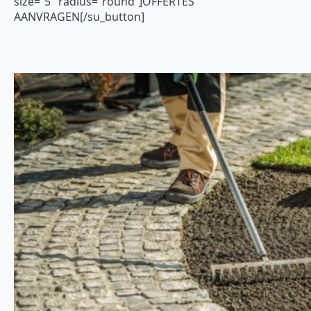
size=”5″ radius=”round”]OFFERTES
AANVRAGEN[/su_button]