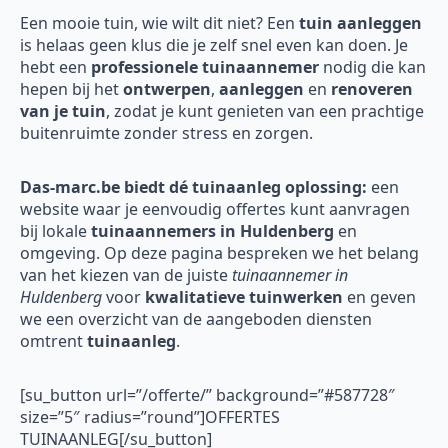
Een mooie tuin, wie wilt dit niet? Een
tuin aanleggen
is helaas geen klus die je zelf snel even kan doen. Je
hebt een
professionele tuinaannemer
nodig die kan
hepen bij het
ontwerpen
,
aanleggen
en
renoveren
van je tuin
, zodat je kunt genieten van een prachtige
buitenruimte zonder stress en zorgen.
Das-marc.be biedt dé tuinaanleg oplossing:
een
website waar je eenvoudig offertes kunt aanvragen
bij lokale
tuinaannemers in Huldenberg
en
omgeving. Op deze pagina bespreken we het belang
van het kiezen van de juiste
tuinaannemer in
Huldenberg
voor
kwalitatieve tuinwerken
en geven
we een overzicht van de aangeboden diensten
omtrent
tuinaanleg
.
[su_button url=”/offerte/” background=”#587728″
size=”5″ radius=”round”]OFFERTES
TUINAANLEG[/su_button]