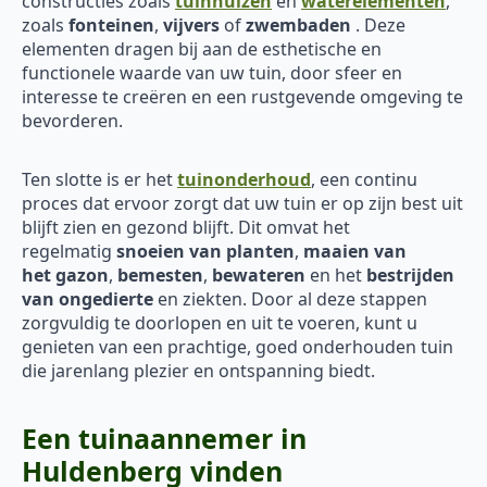
constructies zoals
tuinhuizen
en
waterelementen
,
zoals
fonteinen
,
vijvers
of
zwembaden
. Deze
elementen dragen bij aan de esthetische en
functionele waarde van uw tuin, door sfeer en
interesse te creëren en een rustgevende omgeving te
bevorderen.
Ten slotte is er het
tuinonderhoud
, een continu
proces dat ervoor zorgt dat uw tuin er op zijn best uit
blijft zien en gezond blijft. Dit omvat het
regelmatig
snoeien van planten
,
maaien van
het
gazon
,
bemesten
,
bewateren
en het
bestrijden
van ongedierte
en ziekten. Door al deze stappen
zorgvuldig te doorlopen en uit te voeren, kunt u
genieten van een prachtige, goed onderhouden tuin
die jarenlang plezier en ontspanning biedt.
Een tuinaannemer in
Huldenberg vinden