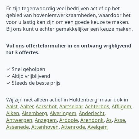
Er zijn tegenwoordig veel bedrijven actief op het
gebied van hovenierswerkzaamheden, waardoor het
voor u lastig kan zijn om een goede keuze te maken.
Bij ons kunt u echter gemakkelijker een keuze maken.
Vul ons offerteformulier in en ontvang vrijblijvend
tot 3 offertes.
✓ Snel geholpen
✓ Altijd vrijblijvend
✓ Steeds de beste prijs
Wij zijn niet alleen actief in Huldenberg, maar ook in
Aalst
,
Aalter
,
Aarschot
,
Aartselaar
,
Achterbos
,
Affligem
,
Alken
,
Alsemberg
,
Alveringem
,
Anderlecht
,
Antwerpen
,
Anzegem
,
Ardooie
,
Arendonk
,
As
,
Asse
,
Assenede
,
Attenhoven
,
Attenrode
,
Avelgem