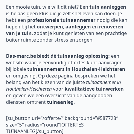
Een mooie tuin, wie wilt dit niet? Een
tuin aanleggen
is helaas geen klus die je zelf snel even kan doen. Je
hebt een
professionele tuinaannemer
nodig die kan
hepen bij het
ontwerpen
,
aanleggen
en
renoveren
van je tuin
, zodat je kunt genieten van een prachtige
buitenruimte zonder stress en zorgen.
Das-marc.be biedt dé tuinaanleg oplossing:
een
website waar je eenvoudig offertes kunt aanvragen
bij lokale
tuinaannemers in Houthalen-Helchteren
en omgeving. Op deze pagina bespreken we het
belang van het kiezen van de juiste
tuinaannemer in
Houthalen-Helchteren
voor
kwalitatieve tuinwerken
en geven we een overzicht van de aangeboden
diensten omtrent
tuinaanleg
.
[su_button url=”/offerte/” background=”#587728″
size=”5″ radius=”round”]OFFERTES
TUINAANLEG[/su_button]