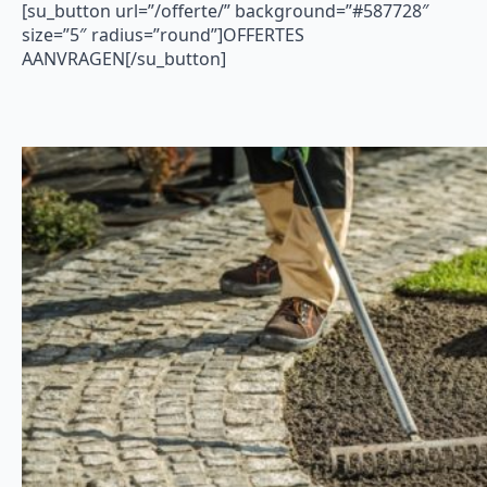
[su_button url=”/offerte/” background=”#587728″
size=”5″ radius=”round”]OFFERTES
AANVRAGEN[/su_button]