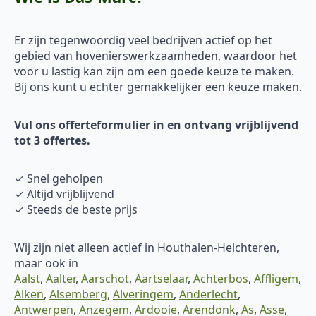
Er zijn tegenwoordig veel bedrijven actief op het
gebied van hovenierswerkzaamheden, waardoor het
voor u lastig kan zijn om een goede keuze te maken.
Bij ons kunt u echter gemakkelijker een keuze maken.
Vul ons offerteformulier in en ontvang vrijblijvend
tot 3 offertes.
✓ Snel geholpen
✓ Altijd vrijblijvend
✓ Steeds de beste prijs
Wij zijn niet alleen actief in Houthalen-Helchteren,
maar ook in
Aalst
,
Aalter
,
Aarschot
,
Aartselaar
,
Achterbos
,
Affligem
,
Alken
,
Alsemberg
,
Alveringem
,
Anderlecht
,
Antwerpen
,
Anzegem
,
Ardooie
,
Arendonk
,
As
,
Asse
,