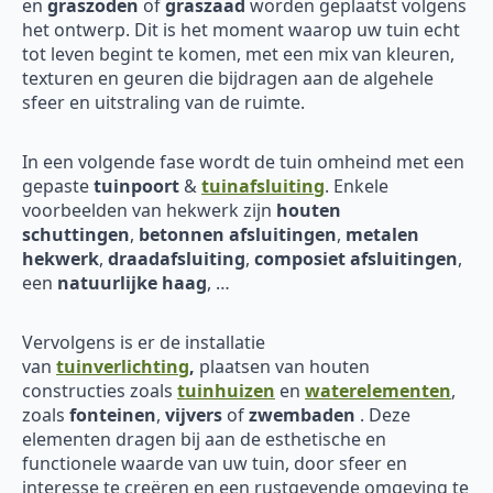
en
graszoden
of
graszaad
worden geplaatst volgens
het ontwerp. Dit is het moment waarop uw tuin echt
tot leven begint te komen, met een mix van kleuren,
texturen en geuren die bijdragen aan de algehele
sfeer en uitstraling van de ruimte.
In een volgende fase wordt de tuin omheind met een
gepaste
tuinpoort
&
tuinafsluiting
. Enkele
voorbeelden van hekwerk zijn
houten
schuttingen
,
betonnen afsluitingen
,
metalen
hekwerk
,
draadafsluiting
,
composiet afsluitingen
,
een
natuurlijke haag
, …
Vervolgens is er de installatie
van
tuinverlichting
,
plaatsen van houten
constructies zoals
tuinhuizen
en
waterelementen
,
zoals
fonteinen
,
vijvers
of
zwembaden
. Deze
elementen dragen bij aan de esthetische en
functionele waarde van uw tuin, door sfeer en
interesse te creëren en een rustgevende omgeving te