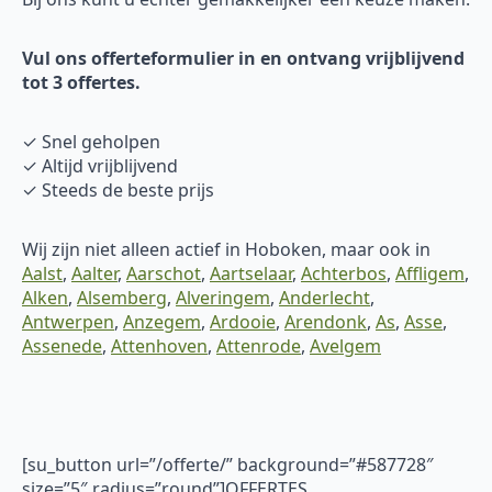
Vul ons offerteformulier in en ontvang vrijblijvend
tot 3 offertes.
✓ Snel geholpen
✓ Altijd vrijblijvend
✓ Steeds de beste prijs
Wij zijn niet alleen actief in Hoboken, maar ook in
Aalst
,
Aalter
,
Aarschot
,
Aartselaar
,
Achterbos
,
Affligem
,
Alken
,
Alsemberg
,
Alveringem
,
Anderlecht
,
Antwerpen
,
Anzegem
,
Ardooie
,
Arendonk
,
As
,
Asse
,
Assenede
,
Attenhoven
,
Attenrode
,
Avelgem
[su_button url=”/offerte/” background=”#587728″
size=”5″ radius=”round”]OFFERTES