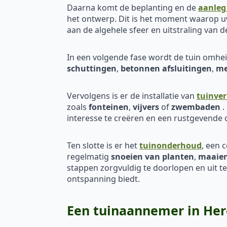
Daarna komt de beplanting en de
aanleg
het ontwerp. Dit is het moment waarop uw
aan de algehele sfeer en uitstraling van d
In een volgende fase wordt de tuin omh
schuttingen
,
betonnen afsluitingen
,
me
Vervolgens is er de installatie van
tuinver
zoals
fonteinen
,
vijvers
of
zwembaden
.
interesse te creëren en een rustgevende
Ten slotte is er het
tuinonderhoud
, een 
regelmatig
snoeien van planten
,
maaien
stappen zorgvuldig te doorlopen en uit t
ontspanning biedt.
Een tuinaannemer in Her