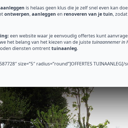
 aanleggen
is helaas geen klus die je zelf snel even kan do
et
ontwerpen
,
aanleggen
en
renoveren
van je tuin
, zodat
ing:
een website waar je eenvoudig offertes kunt aanvragen
e het belang van het kiezen van de juiste
tuinaannemer in 
boden diensten omtrent
tuinaanleg
.
”#587728″ size=”5″ radius=”round”]OFFERTES TUINAANLEG[/s