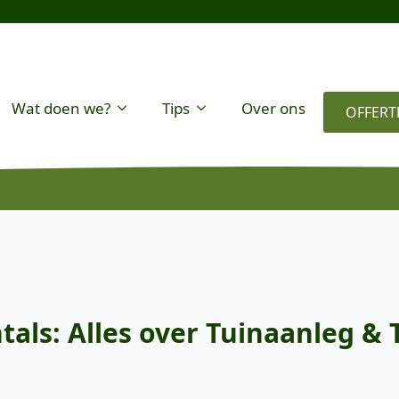
Wat doen we?
Tips
Over ons
OFFERT
ls: Alles over Tuinaanleg & 