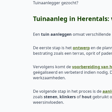
Tuinaanlegger gezocht?
Tuinaanleg in Herentals
Een
tuin aanleggen
omvat verschillende s
De eerste stap is het
ontwerp
en de plann
bestrating zoals een terras, oprit of pa
Vervolgens komt de
voorbereiding van h
geëgaliseerd en verbeterd indien nodig. D
werkzaamheden.
De volgende stap in het proces is de
aanl
zoals
stenen
,
klinkers
of
hout
gebruikt o
weersinvloeden.