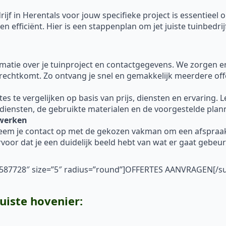
ijf in Herentals voor jouw specifieke project is essentieel 
 efficiënt. Hier is een stappenplan om jet juiste tuinbedrij
ormatie over je tuinproject en contactgegevens. We zorgen 
erechtkomt. Zo ontvang je snel en gemakkelijk meerdere off
 te vergelijken op basis van prijs, diensten en ervaring. Let 
 diensten, de gebruikte materialen en de voorgestelde plan
nwerken
neem je contact op met de gekozen vakman om een afspraa
voor dat je een duidelijk beeld hebt van wat er gaat gebe
”#587728″ size=”5″ radius=”round”]OFFERTES AANVRAGEN[/s
juiste hovenier: