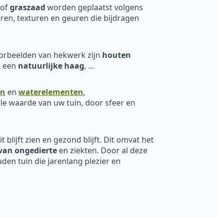
of
graszaad
worden geplaatst volgens
ren, texturen en geuren die bijdragen
oorbeelden van hekwerk zijn
houten
, een
natuurlijke haag
, …
en
en
waterelementen
,
le waarde van uw tuin, door sfeer en
 blijft zien en gezond blijft. Dit omvat het
van ongedierte
en ziekten. Door al deze
den tuin die jarenlang plezier en