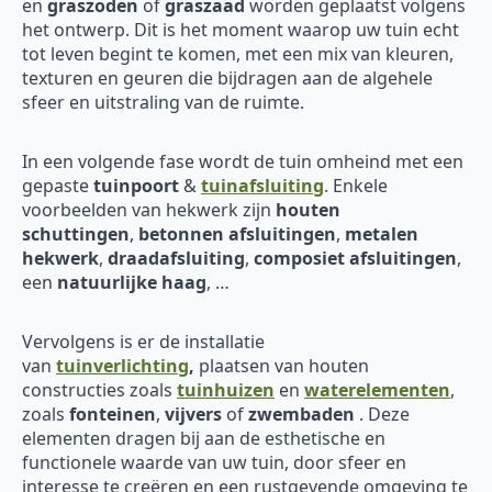
en
graszoden
of
graszaad
worden geplaatst volgens
het ontwerp. Dit is het moment waarop uw tuin echt
tot leven begint te komen, met een mix van kleuren,
texturen en geuren die bijdragen aan de algehele
sfeer en uitstraling van de ruimte.
In een volgende fase wordt de tuin omheind met een
gepaste
tuinpoort
&
tuinafsluiting
. Enkele
voorbeelden van hekwerk zijn
houten
schuttingen
,
betonnen afsluitingen
,
metalen
hekwerk
,
draadafsluiting
,
composiet afsluitingen
,
een
natuurlijke haag
, …
Vervolgens is er de installatie
van
tuinverlichting
,
plaatsen van houten
constructies zoals
tuinhuizen
en
waterelementen
,
zoals
fonteinen
,
vijvers
of
zwembaden
. Deze
elementen dragen bij aan de esthetische en
functionele waarde van uw tuin, door sfeer en
interesse te creëren en een rustgevende omgeving te