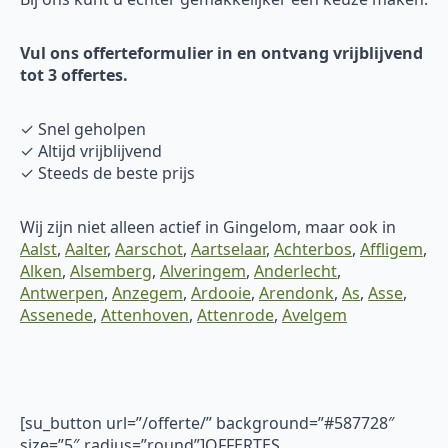
Vul ons offerteformulier in en ontvang vrijblijvend
tot 3 offertes.
✓ Snel geholpen
✓ Altijd vrijblijvend
✓ Steeds de beste prijs
Wij zijn niet alleen actief in Gingelom, maar ook in
Aalst
,
Aalter
,
Aarschot
,
Aartselaar
,
Achterbos
,
Affligem
,
Alken
,
Alsemberg
,
Alveringem
,
Anderlecht
,
Antwerpen
,
Anzegem
,
Ardooie
,
Arendonk
,
As
,
Asse
,
Assenede
,
Attenhoven
,
Attenrode
,
Avelgem
[su_button url=”/offerte/” background=”#587728″
size=”5″ radius=”round”]OFFERTES