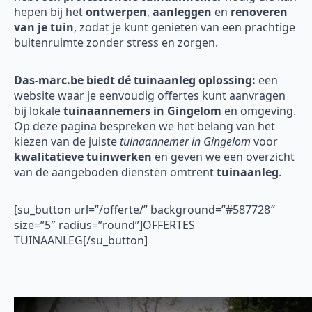
hepen bij het
ontwerpen
,
aanleggen
en
renoveren
van je tuin
, zodat je kunt genieten van een prachtige
buitenruimte zonder stress en zorgen.
Das-marc.be biedt dé tuinaanleg oplossing:
een
website waar je eenvoudig offertes kunt aanvragen
bij lokale
tuinaannemers in Gingelom
en omgeving.
Op deze pagina bespreken we het belang van het
kiezen van de juiste
tuinaannemer in Gingelom
voor
kwalitatieve tuinwerken
en geven we een overzicht
van de aangeboden diensten omtrent
tuinaanleg
.
[su_button url=”/offerte/” background=”#587728″
size=”5″ radius=”round”]OFFERTES
TUINAANLEG[/su_button]