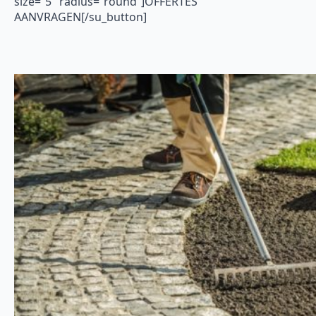
size=”5″ radius=”round”]OFFERTES
AANVRAGEN[/su_button]