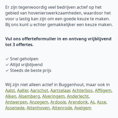
Er zijn tegenwoordig veel bedrijven actief op het
gebied van hovenierswerkzaamheden, waardoor het
voor u lastig kan zijn om een goede keuze te maken.
Bij ons kunt u echter gemakkelijker een keuze maken.
Vul ons offerteformulier in en ontvang vrijblijvend
tot 3 offertes.
✓ Snel geholpen
✓ Altijd vrijblijvend
✓ Steeds de beste prijs
Wij zijn niet alleen actief in Buggenhout, maar ook in
Aalst
,
Aalter
,
Aarschot
,
Aartselaar
,
Achterbos
,
Affligem
,
Alken
,
Alsemberg
,
Alveringem
,
Anderlecht
,
Antwerpen
,
Anzegem
,
Ardooie
,
Arendonk
,
As
,
Asse
,
Assenede
,
Attenhoven
,
Attenrode
,
Avelgem