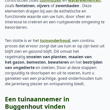
constructies zoals
tuinhuizen
en
waterelementen
,
zoals
fonteinen
,
vijvers
of
zwembaden
. Deze
elementen dragen bij aan de esthetische en
functionele waarde van uw tuin, door sfeer en
interesse te creëren en een rustgevende omgeving te
bevorderen.
Ten slotte is er het
tuinonderhoud
, een continu
proces dat ervoor zorgt dat uw tuin er op zijn best uit
blijft zien en gezond blijft. Dit omvat het
regelmatig
snoeien van planten
,
maaien van
het
gazon
,
bemesten
,
bewateren
en het
bestrijden
van ongedierte
en ziekten. Door al deze stappen
zorgvuldig te doorlopen en uit te voeren, kunt u
genieten van een prachtige, goed onderhouden tuin
die jarenlang plezier en ontspanning biedt.
Een tuinaannemer in
Buggenhout vinden