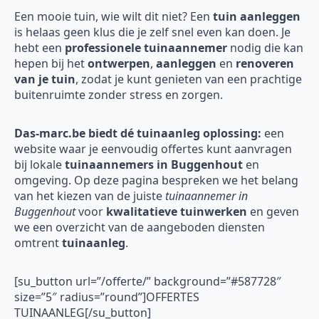
Een mooie tuin, wie wilt dit niet? Een
tuin aanleggen
is helaas geen klus die je zelf snel even kan doen. Je
hebt een
professionele tuinaannemer
nodig die kan
hepen bij het
ontwerpen
,
aanleggen
en
renoveren
van je tuin
, zodat je kunt genieten van een prachtige
buitenruimte zonder stress en zorgen.
Das-marc.be biedt dé tuinaanleg oplossing:
een
website waar je eenvoudig offertes kunt aanvragen
bij lokale
tuinaannemers in Buggenhout
en
omgeving. Op deze pagina bespreken we het belang
van het kiezen van de juiste
tuinaannemer in
Buggenhout
voor
kwalitatieve tuinwerken
en geven
we een overzicht van de aangeboden diensten
omtrent
tuinaanleg
.
[su_button url=”/offerte/” background=”#587728″
size=”5″ radius=”round”]OFFERTES
TUINAANLEG[/su_button]