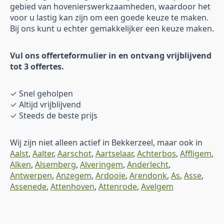
gebied van hovenierswerkzaamheden, waardoor het
voor u lastig kan zijn om een goede keuze te maken.
Bij ons kunt u echter gemakkelijker een keuze maken.
Vul ons offerteformulier in en ontvang vrijblijvend
tot 3 offertes.
✓ Snel geholpen
✓ Altijd vrijblijvend
✓ Steeds de beste prijs
Wij zijn niet alleen actief in Bekkerzeel, maar ook in
Aalst
,
Aalter
,
Aarschot
,
Aartselaar
,
Achterbos
,
Affligem
,
Alken
,
Alsemberg
,
Alveringem
,
Anderlecht
,
Antwerpen
,
Anzegem
,
Ardooie
,
Arendonk
,
As
,
Asse
,
Assenede
,
Attenhoven
,
Attenrode
,
Avelgem