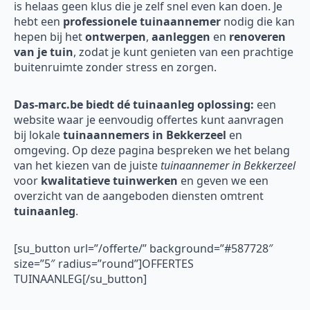
is helaas geen klus die je zelf snel even kan doen. Je
hebt een
professionele tuinaannemer
nodig die kan
hepen bij het
ontwerpen
,
aanleggen
en
renoveren
van je tuin
, zodat je kunt genieten van een prachtige
buitenruimte zonder stress en zorgen.
Das-marc.be biedt dé tuinaanleg oplossing:
een
website waar je eenvoudig offertes kunt aanvragen
bij lokale
tuinaannemers in Bekkerzeel
en
omgeving. Op deze pagina bespreken we het belang
van het kiezen van de juiste
tuinaannemer in Bekkerzeel
voor
kwalitatieve tuinwerken
en geven we een
overzicht van de aangeboden diensten omtrent
tuinaanleg
.
[su_button url=”/offerte/” background=”#587728″
size=”5″ radius=”round”]OFFERTES
TUINAANLEG[/su_button]