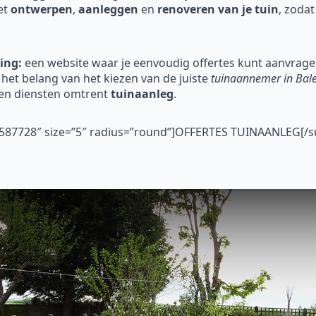
et
ontwerpen
,
aanleggen
en
renoveren
van je tuin
, zodat
ing:
een website waar je eenvoudig offertes kunt aanvragen
et belang van het kiezen van de juiste
tuinaannemer in Bal
en diensten omtrent
tuinaanleg
.
”#587728″ size=”5″ radius=”round”]OFFERTES TUINAANLEG[/s