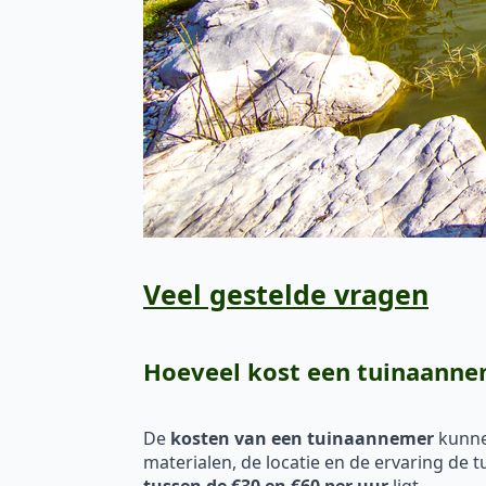
Veel gestelde vragen
Hoeveel kost een tuinaann
De
kosten van een tuinaannemer
kunnen
materialen, de locatie en de ervaring de 
tussen de €30 en €60 per uur
ligt.