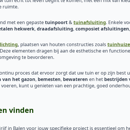
 tuin echt tot leven begint te komen, met een mix van kleu
e ruimte.
eind met een gepaste
tuinpoort
&
tuinafsluiting
. Enkele v
talen hekwerk
,
draadafsluiting
,
composiet afsluitingen
lichting
,
plaatsen van houten constructies zoals
tuinhuiz
 Deze elementen dragen bij aan de esthetische en functione
 omgeving te bevorderen.
continu proces dat ervoor zorgt dat uw tuin er op zijn best uit
 van het
gazon
,
bemesten
,
bewateren
en het
bestrijden 
e voeren, kunt u genieten van een prachtige, goed onderhou
en vinden
ijf in Balen voor jouw specifieke project is essentieel om 