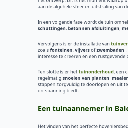
het ontwerp. Dit is het moment waarop uw
aan de algehele sfeer en uitstraling van d
In een volgende fase wordt de tuin omh
schuttingen
,
betonnen afsluitingen
,
me
Vervolgens is er de installatie van
tuinver
zoals
fonteinen
,
vijvers
of
zwembaden
.
interesse te creëren en een rustgevende
Ten slotte is er het
tuinonderhoud
, een 
regelmatig
snoeien van planten
,
maaien
stappen zorgvuldig te doorlopen en uit t
ontspanning biedt.
Een tuinaannemer in Bal
Het vinden van het perfecte hoveniersbedr