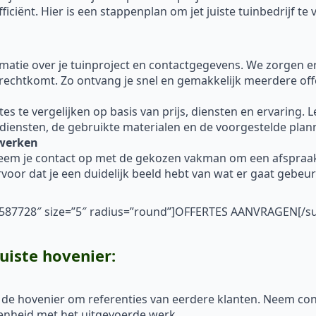
ciënt. Hier is een stappenplan om jet juiste tuinbedrijf te 
ormatie over je tuinproject en contactgegevens. We zorgen 
erechtkomt. Zo ontvang je snel en gemakkelijk meerdere off
 te vergelijken op basis van prijs, diensten en ervaring. Let 
 diensten, de gebruikte materialen en de voorgestelde plan
nwerken
neem je contact op met de gekozen vakman om een afspraa
voor dat je een duidelijk beeld hebt van wat er gaat gebe
”#587728″ size=”5″ radius=”round”]OFFERTES AANVRAGEN[/s
juiste hovenier:
 de hovenier om referenties van eerdere klanten. Neem con
enheid met het uitgevoerde werk.