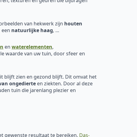
ren, texturen en geuren die bijdragen
oorbeelden van hekwerk zijn
houten
, een
natuurlijke haag
, …
en
en
waterelementen
,
le waarde van uw tuin, door sfeer en
 blijft zien en gezond blijft. Dit omvat het
van ongedierte
en ziekten. Door al deze
den tuin die jarenlang plezier en
het gewenste resultaat te bereiken.
Das-