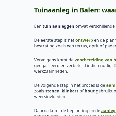
Tuinaanleg in Balen: wa
Een
tuin aanleggen
omvat verschillende s
De eerste stap is het
ontwerp
en de plann
bestrating zoals een terras, oprit of pa
Vervolgens komt de
voorbereiding van h
geëgaliseerd en verbeterd indien nodig. D
werkzaamheden.
De volgende stap in het proces is de
aanl
zoals
stenen
,
klinkers
of
hout
gebruikt o
weersinvloeden.
Daarna komt de beplanting en de
aanleg