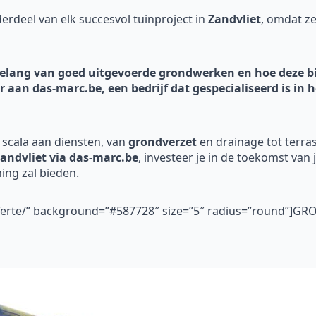
rdeel van elk succesvol tuinproject in
Zandvliet
, omdat z
t belang van goed uitgevoerde grondwerken en hoe deze
or aan das-marc.be, een bedrijf dat gespecialiseerd is i
 scala aan diensten, van
grondverzet
en drainage tot terra
andvliet via das-marc.be
, investeer je in de toekomst van j
ing zal bieden.
fferte/” background=”#587728″ size=”5″ radius=”round”]