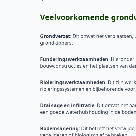
Veelvoorkomende grondwe
Grondverzet
: Dit omvat het verplaatsen
grondkippers.
Funderingswerkzaamheden
: Hieronder
bouwconstructies en het plaatsen van d
Rioleringswerkzaamheden
: Dit zijn w
rioleringssystemen en bijbehorende voorz
Drainage en infiltratie
: Dit omvat het a
een goede waterhuishouding in de bode
Bodemsanering
: Dit betreft het verwij
verwijderen of biologisch af te breken.