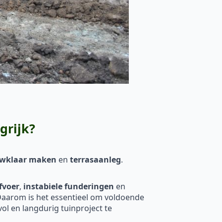
grijk?
ouwklaar maken
en
terrasaanleg
.
fvoer
,
instabiele funderingen
en
. Daarom is het essentieel om voldoende
l en langdurig tuinproject te