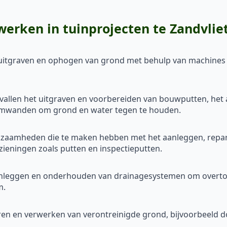
rken in tuinprojecten te Zandvlie
, uitgraven en ophogen van grond met behulp van machines 
 vallen het uitgraven en voorbereiden van bouwputten, he
amwanden om grond en water tegen te houden.
erkzaamheden die te maken hebben met het aanleggen, repa
ieningen zoals putten en inspectieputten.
anleggen en onderhouden van drainagesystemen om overtoll
m.
deren en verwerken van verontreinigde grond, bijvoorbeeld do