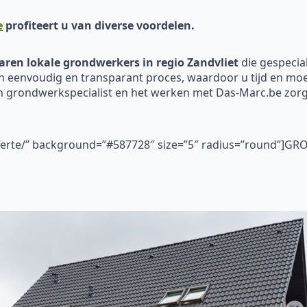
e
profiteert u van diverse voordelen.
aren
lokale
grondwerkers in regio Zandvliet
die gespecia
n eenvoudig en transparant proces, waardoor u tijd en moei
en grondwerkspecialist en het werken met Das-Marc.be zo
fferte/” background=”#587728″ size=”5″ radius=”round”]