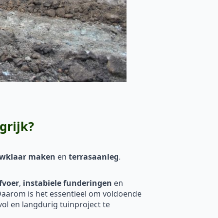
grijk?
ouwklaar maken
en
terrasaanleg
.
fvoer
,
instabiele funderingen
en
. Daarom is het essentieel om voldoende
l en langdurig tuinproject te