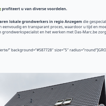
e
profiteert u van diverse voordelen.
aren
lokale
grondwerkers in regio Anzegem
die gespecia
n eenvoudig en transparant proces, waardoor u tijd en moei
en grondwerkspecialist en het werken met Das-Marc.be zo
fferte/” background=”#587728″ size=”5″ radius=”round”]