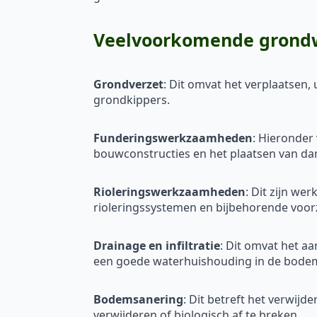
Veelvoorkomende grondw
Grondverzet
: Dit omvat het verplaatsen
grondkippers.
Funderingswerkzaamheden
: Hieronder
bouwconstructies en het plaatsen van d
Rioleringswerkzaamheden
: Dit zijn w
rioleringssystemen en bijbehorende voorz
Drainage en infiltratie
: Dit omvat het a
een goede waterhuishouding in de bode
Bodemsanering
: Dit betreft het verwij
verwijderen of biologisch af te breken.