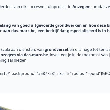
rdeel van elk succesvol tuinproject in
Anzegem
, omdat z
t belang van goed uitgevoerde grondwerken en hoe deze
or aan das-marc.be, een bedrijf dat gespecialiseerd is i
 scala aan diensten, van
grondverzet
en drainage tot terra
Anzegem via das-marc.be
, investeer je in de toekomst van j
ing zal bieden.
fferte/” background=”#587728″ size=”5″ radius=”round”]