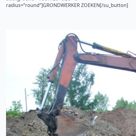
radius=”round”]GRONDWERKER ZOEKEN[/su_button]