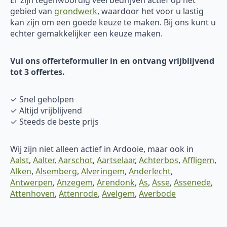
gebied van
grondwerk
, waardoor het voor u lastig
kan zijn om een goede keuze te maken. Bij ons kunt u
echter gemakkelijker een keuze maken.
Vul ons offerteformulier in en ontvang vrijblijvend
tot 3 offertes.
✓ Snel geholpen
✓ Altijd vrijblijvend
✓ Steeds de beste prijs
Wij zijn niet alleen actief in Ardooie, maar ook in
Aalst
,
Aalter
,
Aarschot
,
Aartselaar
,
Achterbos
,
Affligem
,
Alken
,
Alsemberg
,
Alveringem
,
Anderlecht
,
Antwerpen
,
Anzegem
,
Arendonk
,
As
,
Asse
,
Assenede
,
Attenhoven
,
Attenrode
,
Avelgem
,
Averbode