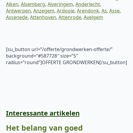
Alken
,
Alsemberg
,
Alveringem
,
Anderlecht
,
Antwerpen
,
Anzegem
,
Ardooie
,
Arendonk
,
As
,
Asse
,
Assenede
,
Attenhoven
,
Attenrode
,
Avelgem
[su_button url=”/offerte/grondwerken-offerte/”
background=”#587728″ size=”5″
radius=”round”]OFFERTE GRONDWERKEN[/su_button]
Interessante artikelen
Het belang van goed