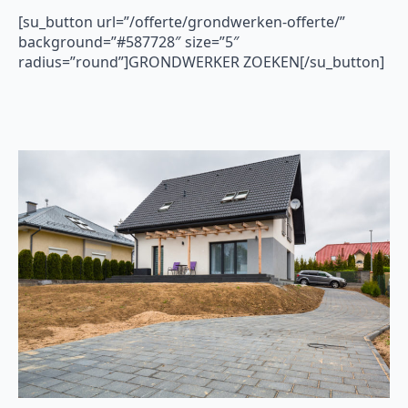
[su_button url=”/offerte/grondwerken-offerte/”
background=”#587728″ size=”5″
radius=”round”]GRONDWERKER ZOEKEN[/su_button]