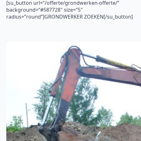
[su_button url=”/offerte/grondwerken-offerte/”
background=”#587728″ size=”5″
radius=”round”]GRONDWERKER ZOEKEN[/su_button]