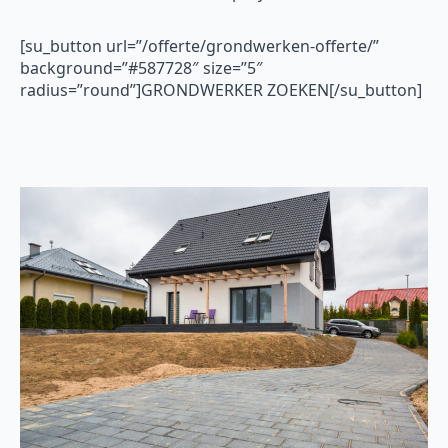
[su_button url=”/offerte/grondwerken-offerte/”
background=”#587728″ size=”5″
radius=”round”]GRONDWERKER ZOEKEN[/su_button]