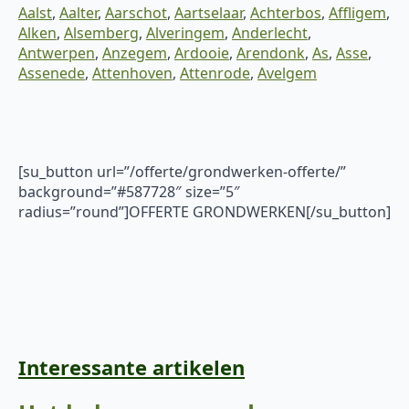
Aalst
,
Aalter
,
Aarschot
,
Aartselaar
,
Achterbos
,
Affligem
,
Alken
,
Alsemberg
,
Alveringem
,
Anderlecht
,
Antwerpen
,
Anzegem
,
Ardooie
,
Arendonk
,
As
,
Asse
,
Assenede
,
Attenhoven
,
Attenrode
,
Avelgem
[su_button url=”/offerte/grondwerken-offerte/”
background=”#587728″ size=”5″
radius=”round”]OFFERTE GRONDWERKEN[/su_button]
Interessante artikelen