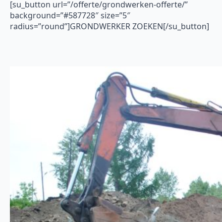
[su_button url=”/offerte/grondwerken-offerte/”
background=”#587728″ size=”5″
radius=”round”]GRONDWERKER ZOEKEN[/su_button]