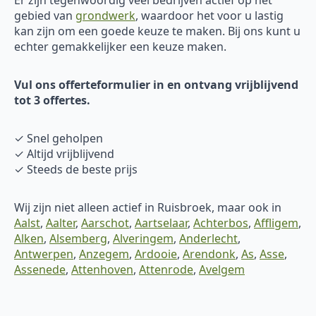
gebied van
grondwerk
, waardoor het voor u lastig
kan zijn om een goede keuze te maken. Bij ons kunt u
echter gemakkelijker een keuze maken.
Vul ons offerteformulier in en ontvang vrijblijvend
tot 3 offertes.
✓ Snel geholpen
✓ Altijd vrijblijvend
✓ Steeds de beste prijs
Wij zijn niet alleen actief in Ruisbroek, maar ook in
Aalst
,
Aalter
,
Aarschot
,
Aartselaar
,
Achterbos
,
Affligem
,
Alken
,
Alsemberg
,
Alveringem
,
Anderlecht
,
Antwerpen
,
Anzegem
,
Ardooie
,
Arendonk
,
As
,
Asse
,
Assenede
,
Attenhoven
,
Attenrode
,
Avelgem