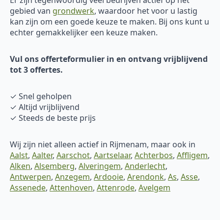
gebied van
grondwerk
, waardoor het voor u lastig
kan zijn om een goede keuze te maken. Bij ons kunt u
echter gemakkelijker een keuze maken.
Vul ons offerteformulier in en ontvang vrijblijvend
tot 3 offertes.
✓ Snel geholpen
✓ Altijd vrijblijvend
✓ Steeds de beste prijs
Wij zijn niet alleen actief in Rijmenam, maar ook in
Aalst
,
Aalter
,
Aarschot
,
Aartselaar
,
Achterbos
,
Affligem
,
Alken
,
Alsemberg
,
Alveringem
,
Anderlecht
,
Antwerpen
,
Anzegem
,
Ardooie
,
Arendonk
,
As
,
Asse
,
Assenede
,
Attenhoven
,
Attenrode
,
Avelgem