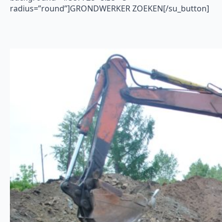
radius=”round”]GRONDWERKER ZOEKEN[/su_button]