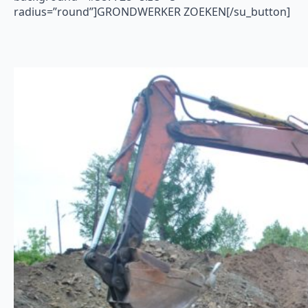
radius=”round”]GRONDWERKER ZOEKEN[/su_button]