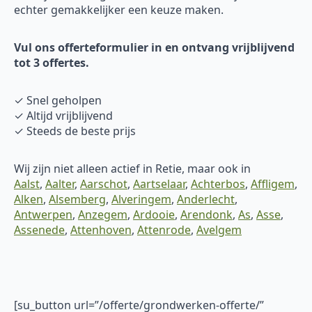
echter gemakkelijker een keuze maken.
Vul ons offerteformulier in en ontvang vrijblijvend
tot 3 offertes.
✓ Snel geholpen
✓ Altijd vrijblijvend
✓ Steeds de beste prijs
Wij zijn niet alleen actief in Retie, maar ook in
Aalst
,
Aalter
,
Aarschot
,
Aartselaar
,
Achterbos
,
Affligem
,
Alken
,
Alsemberg
,
Alveringem
,
Anderlecht
,
Antwerpen
,
Anzegem
,
Ardooie
,
Arendonk
,
As
,
Asse
,
Assenede
,
Attenhoven
,
Attenrode
,
Avelgem
[su_button url=”/offerte/grondwerken-offerte/”