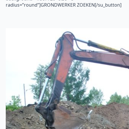
radius=”round”]GRONDWERKER ZOEKEN[/su_button]