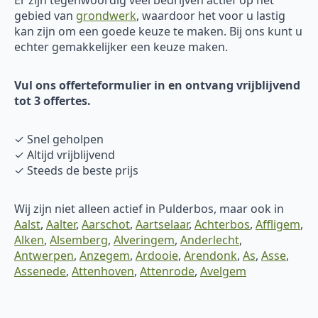
gebied van
grondwerk
, waardoor het voor u lastig
kan zijn om een goede keuze te maken. Bij ons kunt u
echter gemakkelijker een keuze maken.
Vul ons offerteformulier in en ontvang vrijblijvend
tot 3 offertes.
✓ Snel geholpen
✓ Altijd vrijblijvend
✓ Steeds de beste prijs
Wij zijn niet alleen actief in Pulderbos, maar ook in
Aalst
,
Aalter
,
Aarschot
,
Aartselaar
,
Achterbos
,
Affligem
,
Alken
,
Alsemberg
,
Alveringem
,
Anderlecht
,
Antwerpen
,
Anzegem
,
Ardooie
,
Arendonk
,
As
,
Asse
,
Assenede
,
Attenhoven
,
Attenrode
,
Avelgem