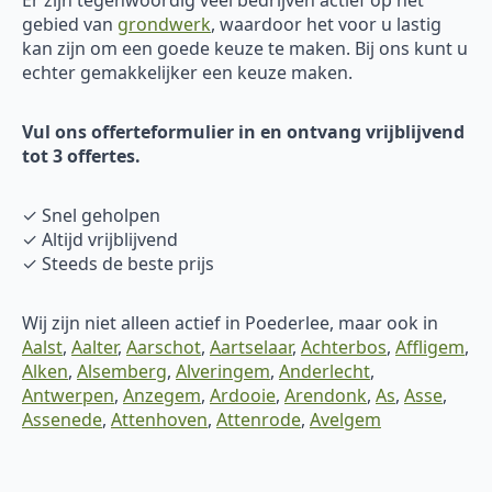
gebied van
grondwerk
, waardoor het voor u lastig
kan zijn om een goede keuze te maken. Bij ons kunt u
echter gemakkelijker een keuze maken.
Vul ons offerteformulier in en ontvang vrijblijvend
tot 3 offertes.
✓ Snel geholpen
✓ Altijd vrijblijvend
✓ Steeds de beste prijs
Wij zijn niet alleen actief in Poederlee, maar ook in
Aalst
,
Aalter
,
Aarschot
,
Aartselaar
,
Achterbos
,
Affligem
,
Alken
,
Alsemberg
,
Alveringem
,
Anderlecht
,
Antwerpen
,
Anzegem
,
Ardooie
,
Arendonk
,
As
,
Asse
,
Assenede
,
Attenhoven
,
Attenrode
,
Avelgem