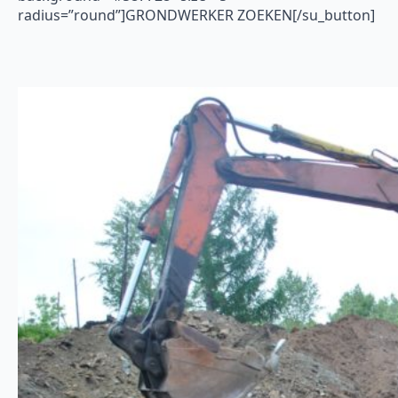
radius=”round”]GRONDWERKER ZOEKEN[/su_button]