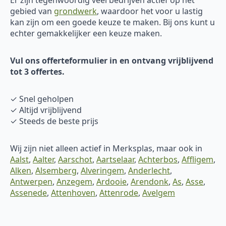
gebied van
grondwerk
, waardoor het voor u lastig
kan zijn om een goede keuze te maken. Bij ons kunt u
echter gemakkelijker een keuze maken.
Vul ons offerteformulier in en ontvang vrijblijvend
tot 3 offertes.
✓ Snel geholpen
✓ Altijd vrijblijvend
✓ Steeds de beste prijs
Wij zijn niet alleen actief in Merksplas, maar ook in
Aalst
,
Aalter
,
Aarschot
,
Aartselaar
,
Achterbos
,
Affligem
,
Alken
,
Alsemberg
,
Alveringem
,
Anderlecht
,
Antwerpen
,
Anzegem
,
Ardooie
,
Arendonk
,
As
,
Asse
,
Assenede
,
Attenhoven
,
Attenrode
,
Avelgem