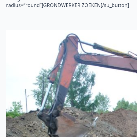
radius=”round”]GRONDWERKER ZOEKEN[/su_button]