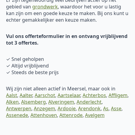
gebied van
grondwerk
, waardoor het voor u lastig
kan zijn om een goede keuze te maken. Bij ons kunt u
echter gemakkelijker een keuze maken.
Vul ons offerteformulier in en ontvang vrijblijvend
tot 3 offertes.
✓ Snel geholpen
✓ Altijd vrijblijvend
✓ Steeds de beste prijs
Wij zijn niet alleen actief in Meersel, maar ook in
Aalst
,
Aalter
,
Aarschot
,
Aartselaar
,
Achterbos
,
Affligem
,
Alken
,
Alsemberg
,
Alveringem
,
Anderlecht
,
Antwerpen
,
Anzegem
,
Ardooie
,
Arendonk
,
As
,
Asse
,
Assenede
,
Attenhoven
,
Attenrode
,
Avelgem