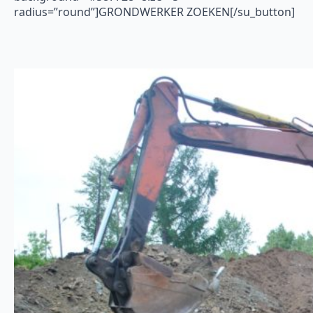
radius=”round”]GRONDWERKER ZOEKEN[/su_button]