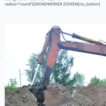
radius=”round”]GRONDWERKER ZOEKEN[/su_button]