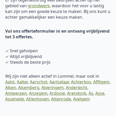
gebied van
grondwerk
, waardoor het voor u lastig
kan zijn om een goede keuze te maken. Bij ons kunt u
echter gemakkelijker een keuze maken.
Vul ons offerteformulier in en ontvang vrijblijvend
tot 3 offertes.
✓ Snel geholpen
✓ Altijd vrijblijvend
✓ Steeds de beste prijs
Wij zijn niet alleen actief in Lommel, maar ook in
Aalst
,
Aalter
,
Aarschot
,
Aartselaar
,
Achterbos
,
Affligem
,
Alken
,
Alsemberg
,
Alveringem
,
Anderlecht
,
Antwerpen
,
Anzegem
,
Ardooie
,
Arendonk
,
As
,
Asse
,
Assenede
,
Attenhoven
,
Attenrode
,
Avelgem