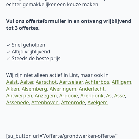
echter gemakkelijker een keuze maken.
Vul ons offerteformulier in en ontvang vrijblijvend
tot 3 offertes.
✓ Snel geholpen
✓ Altijd vrijblijvend
✓ Steeds de beste prijs
Wij zijn niet alleen actief in Lint, maar ook in
Aalst
,
Aalter
,
Aarschot
,
Aartselaar
,
Achterbos
,
Affligem
,
Alken
,
Alsemberg
,
Alveringem
,
Anderlecht
,
Antwerpen
,
Anzegem
,
Ardooie
,
Arendonk
,
As
,
Asse
,
Assenede
,
Attenhoven
,
Attenrode
,
Avelgem
[su_button url=”/offerte/grondwerken-offerte/”