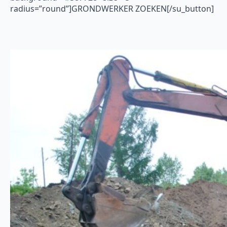
radius=”round”]GRONDWERKER ZOEKEN[/su_button]