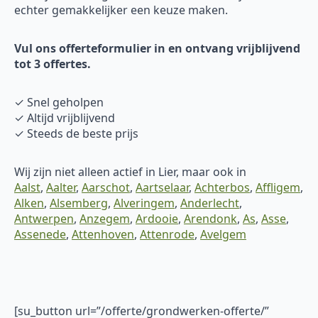
echter gemakkelijker een keuze maken.
Vul ons offerteformulier in en ontvang vrijblijvend
tot 3 offertes.
✓ Snel geholpen
✓ Altijd vrijblijvend
✓ Steeds de beste prijs
Wij zijn niet alleen actief in Lier, maar ook in
Aalst
,
Aalter
,
Aarschot
,
Aartselaar
,
Achterbos
,
Affligem
,
Alken
,
Alsemberg
,
Alveringem
,
Anderlecht
,
Antwerpen
,
Anzegem
,
Ardooie
,
Arendonk
,
As
,
Asse
,
Assenede
,
Attenhoven
,
Attenrode
,
Avelgem
[su_button url=”/offerte/grondwerken-offerte/”