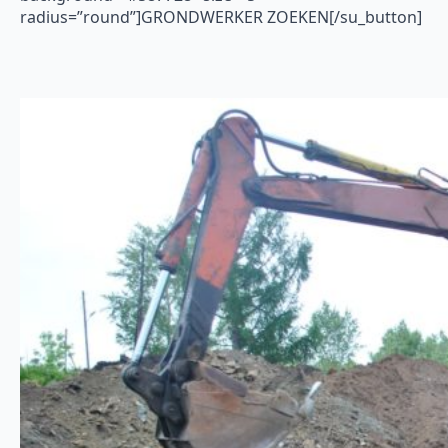
radius=”round”]GRONDWERKER ZOEKEN[/su_button]