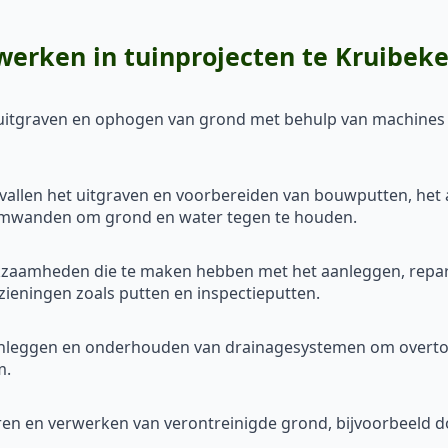
rken in tuinprojecten te Kruibek
, uitgraven en ophogen van grond met behulp van machines 
 vallen het uitgraven en voorbereiden van bouwputten, he
amwanden om grond en water tegen te houden.
erkzaamheden die te maken hebben met het aanleggen, repa
ieningen zoals putten en inspectieputten.
anleggen en onderhouden van drainagesystemen om overtoll
m.
deren en verwerken van verontreinigde grond, bijvoorbeeld do