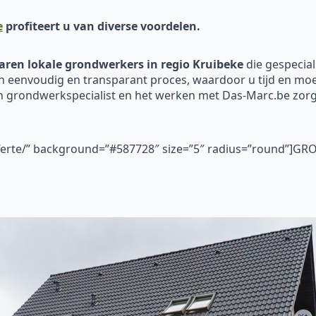
e
profiteert u van diverse voordelen.
aren
lokale
grondwerkers in regio Kruibeke
die gespecial
n eenvoudig en transparant proces, waardoor u tijd en moei
en grondwerkspecialist en het werken met Das-Marc.be zo
fferte/” background=”#587728″ size=”5″ radius=”round”]