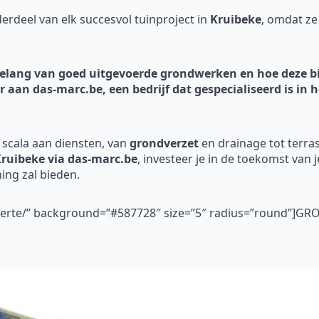
rdeel van elk succesvol tuinproject in
Kruibeke
, omdat ze
t belang van goed uitgevoerde grondwerken en hoe deze
or aan das-marc.be, een bedrijf dat gespecialiseerd is i
 scala aan diensten, van
grondverzet
en drainage tot terra
ruibeke via das-marc.be
, investeer je in de toekomst van j
ing zal bieden.
fferte/” background=”#587728″ size=”5″ radius=”round”]