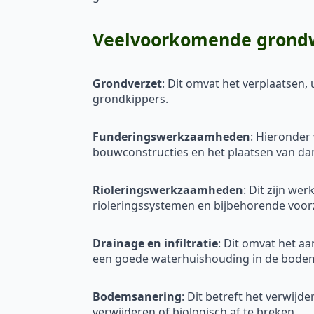
Veelvoorkomende grondwe
Grondverzet
: Dit omvat het verplaatsen
grondkippers.
Funderingswerkzaamheden
: Hieronder
bouwconstructies en het plaatsen van d
Rioleringswerkzaamheden
: Dit zijn w
rioleringssystemen en bijbehorende voorz
Drainage en infiltratie
: Dit omvat het a
een goede waterhuishouding in de bode
Bodemsanering
: Dit betreft het verwij
verwijderen of biologisch af te breken.