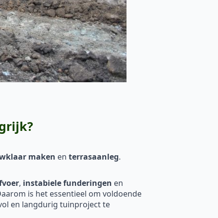
grijk?
ouwklaar maken
en
terrasaanleg
.
fvoer
,
instabiele funderingen
en
. Daarom is het essentieel om voldoende
l en langdurig tuinproject te