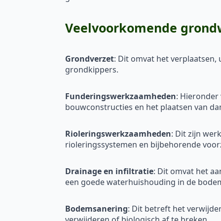
Veelvoorkomende grondw
Grondverzet
: Dit omvat het verplaatsen
grondkippers.
Funderingswerkzaamheden
: Hieronder
bouwconstructies en het plaatsen van d
Rioleringswerkzaamheden
: Dit zijn w
rioleringssystemen en bijbehorende voorz
Drainage en infiltratie
: Dit omvat het a
een goede waterhuishouding in de bode
Bodemsanering
: Dit betreft het verwij
verwijderen of biologisch af te breken.