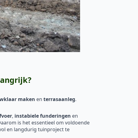
angrijk?
ouwklaar maken
en
terrasaanleg
.
fvoer
,
instabiele funderingen
en
. Daarom is het essentieel om voldoende
l en langdurig tuinproject te