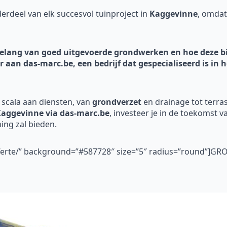
rdeel van elk succesvol tuinproject in
Kaggevinne
, omdat
t belang van goed uitgevoerde grondwerken en hoe deze
or aan das-marc.be, een bedrijf dat gespecialiseerd is i
 scala aan diensten, van
grondverzet
en drainage tot terra
aggevinne via das-marc.be
, investeer je in de toekomst va
ing zal bieden.
fferte/” background=”#587728″ size=”5″ radius=”round”]