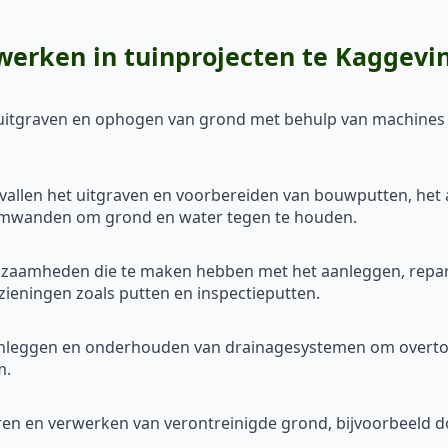
erken in tuinprojecten te Kaggevi
, uitgraven en ophogen van grond met behulp van machines 
 vallen het uitgraven en voorbereiden van bouwputten, he
amwanden om grond en water tegen te houden.
erkzaamheden die te maken hebben met het aanleggen, repa
ieningen zoals putten en inspectieputten.
anleggen en onderhouden van drainagesystemen om overtoll
m.
deren en verwerken van verontreinigde grond, bijvoorbeeld do