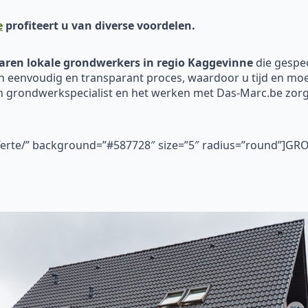
e
profiteert u van diverse voordelen.
aren
lokale
grondwerkers in regio Kaggevinne
die gespec
n eenvoudig en transparant proces, waardoor u tijd en moei
en grondwerkspecialist en het werken met Das-Marc.be zo
fferte/” background=”#587728″ size=”5″ radius=”round”]