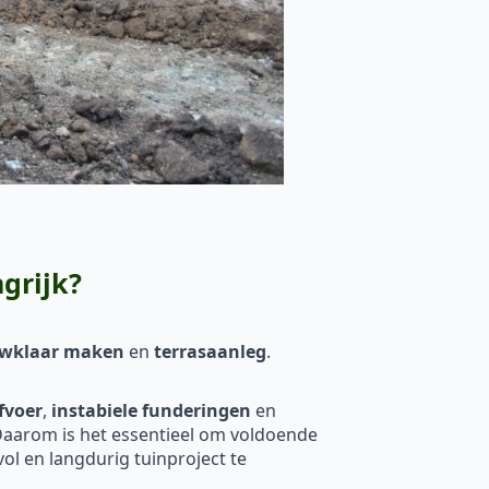
grijk?
ouwklaar maken
en
terrasaanleg
.
fvoer
,
instabiele funderingen
en
. Daarom is het essentieel om voldoende
l en langdurig tuinproject te