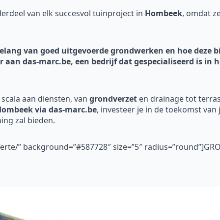
rdeel van elk succesvol tuinproject in
Hombeek
, omdat z
t belang van goed uitgevoerde grondwerken en hoe deze
or aan das-marc.be, een bedrijf dat gespecialiseerd is i
 scala aan diensten, van
grondverzet
en drainage tot terra
Hombeek via das-marc.be
, investeer je in de toekomst van 
ing zal bieden.
fferte/” background=”#587728″ size=”5″ radius=”round”]