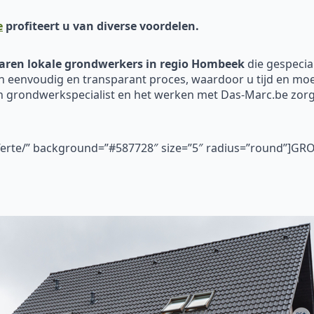
e
profiteert u van diverse voordelen.
aren
lokale
grondwerkers in regio Hombeek
die gespecia
n eenvoudig en transparant proces, waardoor u tijd en moei
en grondwerkspecialist en het werken met Das-Marc.be zo
fferte/” background=”#587728″ size=”5″ radius=”round”]