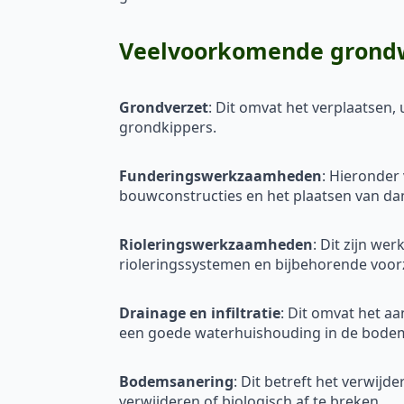
Veelvoorkomende grondw
Grondverzet
: Dit omvat het verplaatsen
grondkippers.
Funderingswerkzaamheden
: Hieronder
bouwconstructies en het plaatsen van d
Rioleringswerkzaamheden
: Dit zijn w
rioleringssystemen en bijbehorende voorz
Drainage en infiltratie
: Dit omvat het a
een goede waterhuishouding in de bode
Bodemsanering
: Dit betreft het verwij
verwijderen of biologisch af te breken.