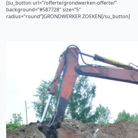
[su_button url=”/offerte/grondwerken-offerte/”
background=”#587728″ size=”5″
radius=”round”]GRONDWERKER ZOEKEN[/su_button]