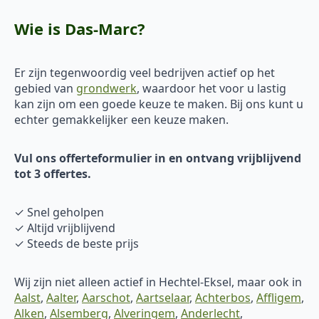
Wie is Das-Marc?
Er zijn tegenwoordig veel bedrijven actief op het
gebied van
grondwerk
, waardoor het voor u lastig
kan zijn om een goede keuze te maken. Bij ons kunt u
echter gemakkelijker een keuze maken.
Vul ons offerteformulier in en ontvang vrijblijvend
tot 3 offertes.
✓ Snel geholpen
✓ Altijd vrijblijvend
✓ Steeds de beste prijs
Wij zijn niet alleen actief in Hechtel-Eksel, maar ook in
Aalst
,
Aalter
,
Aarschot
,
Aartselaar
,
Achterbos
,
Affligem
,
Alken
,
Alsemberg
,
Alveringem
,
Anderlecht
,