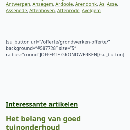
Antwerpen
,
Anzegem
,
Ardooie
,
Arendonk
,
As
,
Asse
,
Assenede
,
Attenhoven
,
Attenrode
,
Avelgem
[su_button url=”/offerte/grondwerken-offerte/”
background=”#587728″ size=”5″
radius=”round”]OFFERTE GRONDWERKEN[/su_button]
Interessante artikelen
Het belang van goed
tuinonderhoud