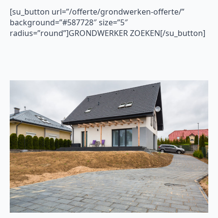
[su_button url=”/offerte/grondwerken-offerte/”
background=”#587728″ size=”5″
radius=”round”]GRONDWERKER ZOEKEN[/su_button]