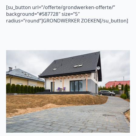
[su_button url=”/offerte/grondwerken-offerte/”
background=”#587728″ size=”5″
radius=”round”]GRONDWERKER ZOEKEN[/su_button]