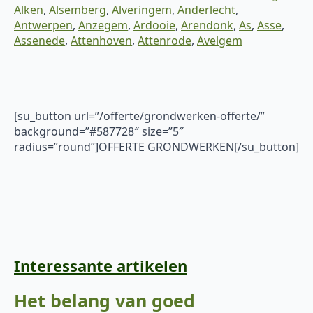
Alken
,
Alsemberg
,
Alveringem
,
Anderlecht
,
Antwerpen
,
Anzegem
,
Ardooie
,
Arendonk
,
As
,
Asse
,
Assenede
,
Attenhoven
,
Attenrode
,
Avelgem
[su_button url=”/offerte/grondwerken-offerte/”
background=”#587728″ size=”5″
radius=”round”]OFFERTE GRONDWERKEN[/su_button]
Interessante artikelen
Het belang van goed