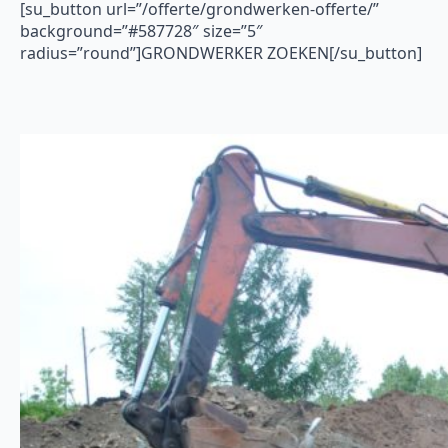
[su_button url=”/offerte/grondwerken-offerte/”
background=”#587728″ size=”5″
radius=”round”]GRONDWERKER ZOEKEN[/su_button]