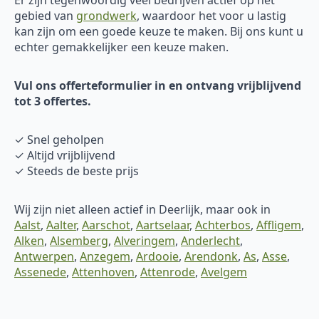
gebied van
grondwerk
, waardoor het voor u lastig
kan zijn om een goede keuze te maken. Bij ons kunt u
echter gemakkelijker een keuze maken.
Vul ons offerteformulier in en ontvang vrijblijvend
tot 3 offertes.
✓ Snel geholpen
✓ Altijd vrijblijvend
✓ Steeds de beste prijs
Wij zijn niet alleen actief in Deerlijk, maar ook in
Aalst
,
Aalter
,
Aarschot
,
Aartselaar
,
Achterbos
,
Affligem
,
Alken
,
Alsemberg
,
Alveringem
,
Anderlecht
,
Antwerpen
,
Anzegem
,
Ardooie
,
Arendonk
,
As
,
Asse
,
Assenede
,
Attenhoven
,
Attenrode
,
Avelgem