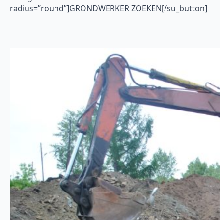
radius=”round”]GRONDWERKER ZOEKEN[/su_button]