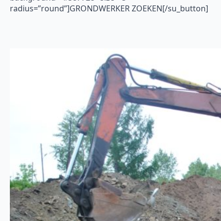
radius=”round”]GRONDWERKER ZOEKEN[/su_button]