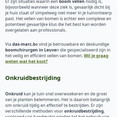
Er zijn situaties waarin een
boom vellen
nodig is,
bijvoorbeeld wanneer deze ziek is, gevaarlijk dicht bij
je huis staat of simpelweg niet meer in je tuinontwerp
past. Het vellen van bomen is echter een complexe en
potentieel gevaarlijke klus die het best kan worden
overgelaten aan professionals.
Via
das-marc.b
e vind je betrouwbare en deskundige
boomchirurgen in Leuve
n die gespecialiseerd zijn in
het veilig en efficiënt vellen van bomen.
Wil je graag
weten wat het kost?
Onkruidbestrijding
Onkruid
kan je tuin snel overwoekeren en de groei
van je planten belemmeren. Het is daarom belangrijk
om onkruid tijdig en effectief te bestrijden. Er zijn
verschillende methoden voor
onkruidbestrijding
,
variërend van handmatig wieden tot het gebruik van