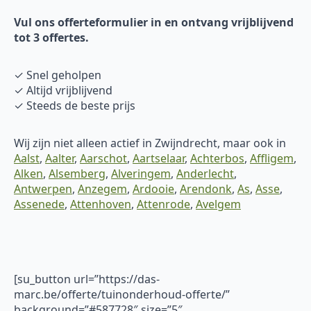
Vul ons offerteformulier in en ontvang vrijblijvend
tot 3 offertes.
✓ Snel geholpen
✓ Altijd vrijblijvend
✓ Steeds de beste prijs
Wij zijn niet alleen actief in Zwijndrecht, maar ook in
Aalst
,
Aalter
,
Aarschot
,
Aartselaar
,
Achterbos
,
Affligem
,
Alken
,
Alsemberg
,
Alveringem
,
Anderlecht
,
Antwerpen
,
Anzegem
,
Ardooie
,
Arendonk
,
As
,
Asse
,
Assenede
,
Attenhoven
,
Attenrode
,
Avelgem
[su_button url=”https://das-
marc.be/offerte/tuinonderhoud-offerte/”
background=”#587728″ size=”5″