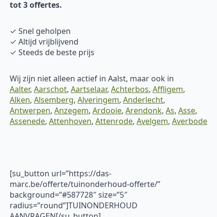
tot 3 offertes.
✓ Snel geholpen
✓ Altijd vrijblijvend
✓ Steeds de beste prijs
Wij zijn niet alleen actief in Aalst, maar ook in
Aalter
,
Aarschot
,
Aartselaar
,
Achterbos
,
Affligem
,
Alken
,
Alsemberg
,
Alveringem
,
Anderlecht
,
Antwerpen
,
Anzegem
,
Ardooie
,
Arendonk
,
As
,
Asse
,
Assenede
,
Attenhoven
,
Attenrode
,
Avelgem
,
Averbode
[su_button url=”https://das-
marc.be/offerte/tuinonderhoud-offerte/”
background=”#587728″ size=”5″
radius=”round”]TUINONDERHOUD
AANVRAGEN[/su_button]