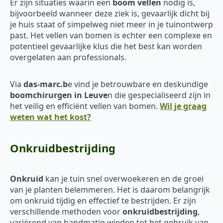
Er zijn situaties waarin een
boom vellen
nodig is,
bijvoorbeeld wanneer deze ziek is, gevaarlijk dicht bij
je huis staat of simpelweg niet meer in je tuinontwerp
past. Het vellen van bomen is echter een complexe en
potentieel gevaarlijke klus die het best kan worden
overgelaten aan professionals.
Via
das-marc.b
e vind je betrouwbare en deskundige
boomchirurgen in Leuve
n die gespecialiseerd zijn in
het veilig en efficiënt vellen van bomen.
Wil je graag
weten wat het kost?
Onkruidbestrijding
Onkruid
kan je tuin snel overwoekeren en de groei
van je planten belemmeren. Het is daarom belangrijk
om onkruid tijdig en effectief te bestrijden. Er zijn
verschillende methoden voor
onkruidbestrijding
,
variërend van handmatig wieden tot het gebruik van