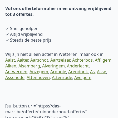
Vul ons offerteformulier in en ontvang vrijblijvend
tot 3 offertes.
✓ Snel geholpen
✓ Altijd vrijblijvend
✓ Steeds de beste prijs
Wij zijn niet alleen actief in Wetteren, maar ook in
Aalst
,
Aalter
,
Aarschot
,
Aartselaar
,
Achterbos
,
Affligem
,
Alken
,
Alsemberg
,
Alveringem
,
Anderlecht
,
Antwerpen
,
Anzegem
,
Ardooie
,
Arendonk
,
As
,
Asse
,
Assenede
,
Attenhoven
,
Attenrode
,
Avelgem
[su_button url=”https://das-
marc.be/offerte/tuinonderhoud-offerte/”
background=”#587728″ size=”5″