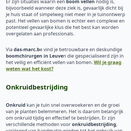
Er zijn situaties waarin een
boom vellen
nodig is,
bijvoorbeeld wanneer deze ziek is, gevaarlijk dicht bij
je huis staat of simpelweg niet meer in je tuinontwerp
past. Het vellen van bomen is echter een complexe en
potentieel gevaarlijke klus die het best kan worden
overgelaten aan professionals.
Via
das-marc.b
e vind je betrouwbare en deskundige
boomchirurgen in Leuve
n die gespecialiseerd zijn in
het veilig en efficiënt vellen van bomen.
Wil je graag
weten wat het kost?
Onkruidbestrijding
Onkruid
kan je tuin snel overwoekeren en de groei
van je planten belemmeren. Het is daarom belangrijk
om onkruid tijdig en effectief te bestrijden. Er zijn
verschillende methoden voor
onkruidbestrijding
,
variërend van handmatig wieden tot het gebruik van